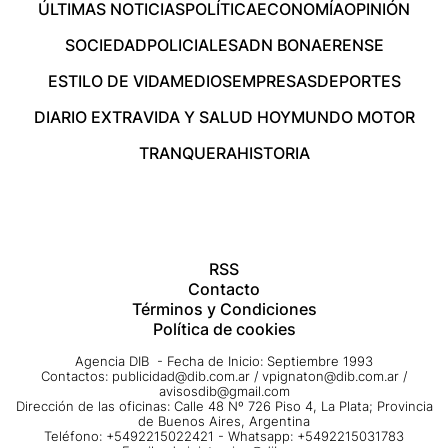
ÚLTIMAS NOTICIAS
POLÍTICA
ECONOMÍA
OPINIÓN
SOCIEDAD
POLICIALES
ADN BONAERENSE
ESTILO DE VIDA
MEDIOS
EMPRESAS
DEPORTES
DIARIO EXTRA
VIDA Y SALUD HOY
MUNDO MOTOR
TRANQUERA
HISTORIA
RSS
Contacto
Términos y Condiciones
Política de cookies
Agencia DIB - Fecha de Inicio: Septiembre 1993
Contactos:
publicidad@dib.com.ar
/
vpignaton@dib.com.ar
/
avisosdib@gmail.com
Dirección de las oficinas: Calle 48 Nº 726 Piso 4, La Plata; Provincia
de Buenos Aires, Argentina
Teléfono: +5492215022421 - Whatsapp: +5492215031783