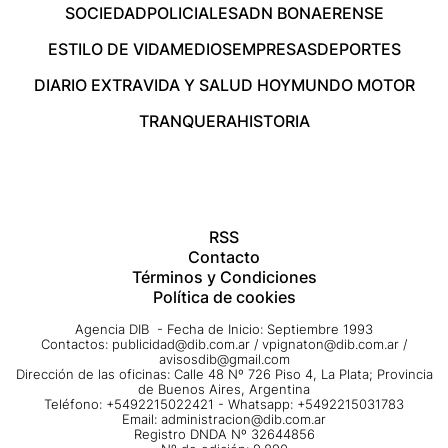
SOCIEDAD
POLICIALES
ADN BONAERENSE
ESTILO DE VIDA
MEDIOS
EMPRESAS
DEPORTES
DIARIO EXTRA
VIDA Y SALUD HOY
MUNDO MOTOR
TRANQUERA
HISTORIA
RSS
Contacto
Términos y Condiciones
Política de cookies
Agencia DIB - Fecha de Inicio: Septiembre 1993
Contactos:
publicidad@dib.com.ar
/
vpignaton@dib.com.ar
/
avisosdib@gmail.com
Dirección de las oficinas: Calle 48 Nº 726 Piso 4, La Plata; Provincia
de Buenos Aires, Argentina
Teléfono: +5492215022421 - Whatsapp: +5492215031783
Email:
administracion@dib.com.ar
Registro DNDA Nº 32644856