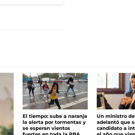
El tiempo: sube a naranja
Un ministro de 
la alerta por tormentas y
adelantó que s
se esperan vientos
candidato a in
fuertes en toda la PBA
el año que vie