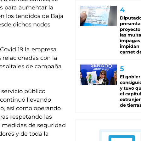
s para aumentar la
n los tendidos de Baja
Diputado
presenta
desde dichos nodos
proyecto
las mult
impagas
impidan 
 Covid 19 la empresa
carnet d
s relacionadas con la
 hospitales de campaña
El gobie
consiguió
y tuvo qu
 servicio público
el capítu
 continuó llevando
extranjer
de tierra
o, así como operando
oras respetando las
s medidas de seguridad
dores y de toda la