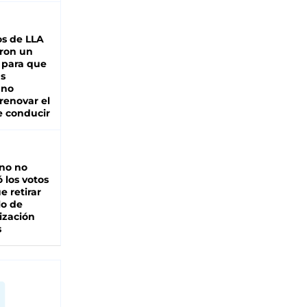
s de LLA
ron un
 para que
as
 no
renovar el
e conducir
rno no
 los votos
e retirar
lo de
ización
s