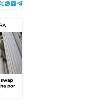
ORA
l swap
na por