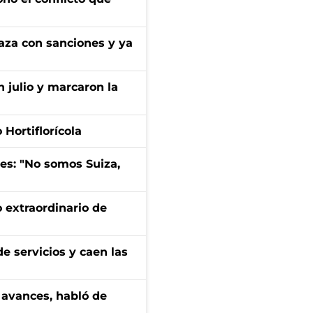
aza con sanciones y ya
n julio y marcaron la
Hortiflorícola
mes: "No somos Suiza,
 extraordinario de
e servicios y caen las
 avances, habló de