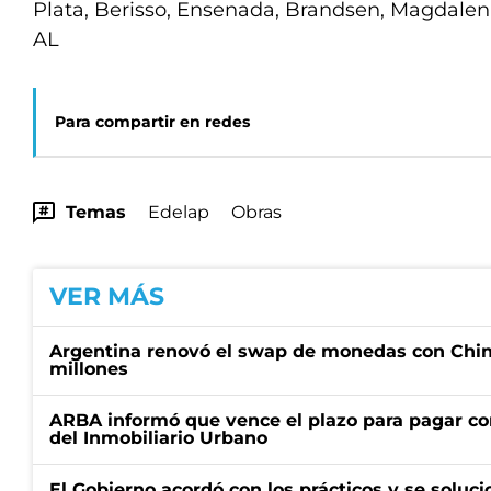
Plata, Berisso, Ensenada, Brandsen, Magdalena
AL
Para compartir en redes
Temas
Edelap
Obras
VER MÁS
Argentina renovó el swap de monedas con Chin
millones
ARBA informó que vence el plazo para pagar co
del Inmobiliario Urbano
El Gobierno acordó con los prácticos y se soluci