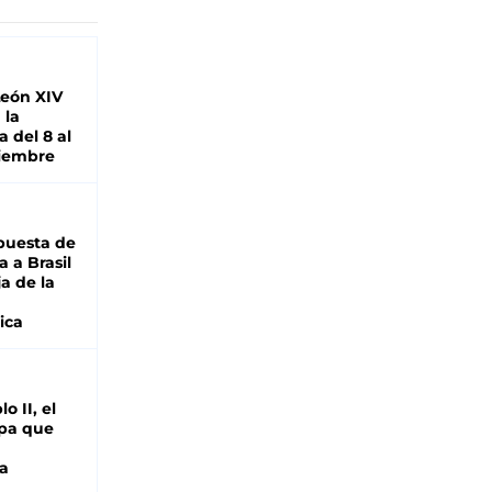
León XIV
 la
 del 8 al
viembre
puesta de
 a Brasil
ja de la
ica
o II, el
pa que
a