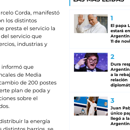
arcelo Corda, manifestó
n los distintos
El papa 
 presta el servicio la
estará en
del servicio que
Argentina
11 de no
rcios, industrias y
Dura res
 informó que
Argentina
oncales de Media
a la reba
relación
ecambio de 200 postes
diplomát
rte plan de poda y
iones sobre el
dos.
Juan Pabl
único pa
llegó a la
istribuir la energía
Argentin
 distintos barrios, se