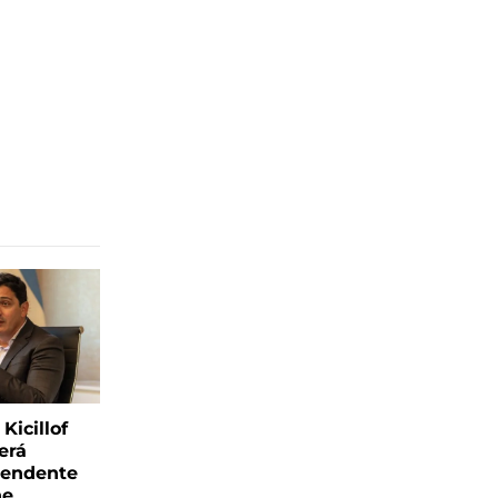
Kicillof
erá
tendente
ne