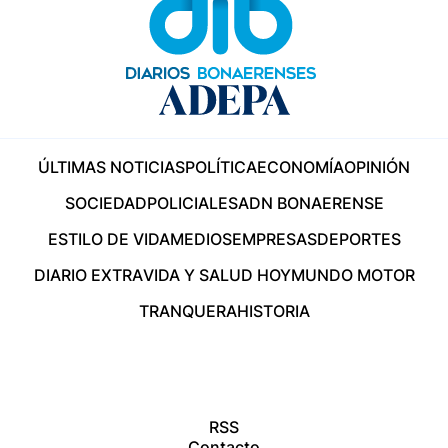
ÚLTIMAS NOTICIAS
POLÍTICA
ECONOMÍA
OPINIÓN
SOCIEDAD
POLICIALES
ADN BONAERENSE
ESTILO DE VIDA
MEDIOS
EMPRESAS
DEPORTES
DIARIO EXTRA
VIDA Y SALUD HOY
MUNDO MOTOR
TRANQUERA
HISTORIA
RSS
Contacto