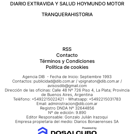
DIARIO EXTRA
VIDA Y SALUD HOY
MUNDO MOTOR
TRANQUERA
HISTORIA
RSS
Contacto
Términos y Condiciones
Política de cookies
Agencia DIB - Fecha de Inicio: Septiembre 1993
Contactos:
publicidad@dib.com.ar
/
vpignaton@dib.com.ar
/
avisosdib@gmail.com
Dirección de las oficinas: Calle 48 Nº 726 Piso 4, La Plata; Provincia
de Buenos Aires, Argentina
Teléfono: +5492215022421 - Whatsapp: +5492215031783
Email:
administracion@dib.com.ar
Registro DNDA Nº 32644856
Nº de edición: 9.890
Editor Responsable: Gonzalo Julián Irazoqui
Empresa propietaria del medio: Diarios Bonaerenses SA