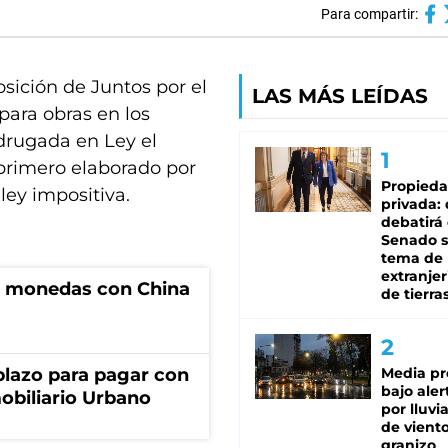
Para compartir:
sición de Juntos por el
LAS MÁS LEÍDAS
para obras en los
drugada en Ley el
primero elaborado por
Propied
 ley impositiva.
privada:
debatirá 
Senado s
tema de 
extranjer
e monedas con China
de tierra
lazo para pagar con
Media pr
bajo aler
obiliario Urbano
por lluvi
de viento
granizo