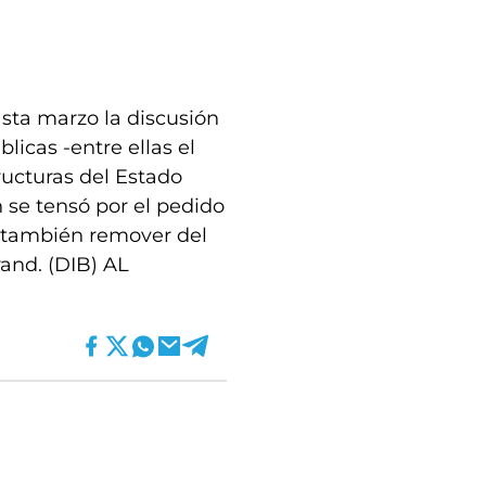
asta marzo la discusión
licas -entre ellas el
ructuras del Estado
n se tensó por el pedido
a también remover del
rand. (DIB) AL