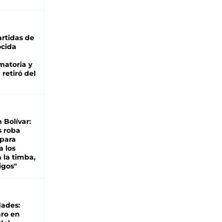
rtidas de
cida
matoria y
retiró del
n Bolívar:
s roba
 para
a los
 la timba,
igos"
dades:
ro en