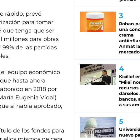
e rápido, prevé
orización para tomar
Roban pa
una cono
é que tenga que ser
crema
l millones para obras
antiinfla
Anmat la 
 99% de las partidas
mercado
les.
r el equipo económico
Kicillof e
a que hasta ahora
"Milei no
recursos
laborado en 2018 por
dárselos 
María Eugenia Vidal)
bancos, a
a sus am
 que sí había aprobado,
Universi
ítulo de los fondos para
nuevo pa
or ellos mismos de cara