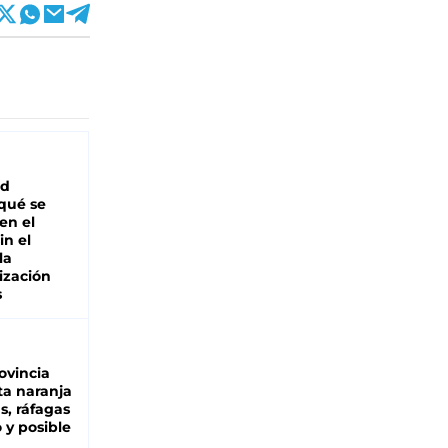
ad
 qué se
en el
in el
la
ización
s
ovincia
ta naranja
as, ráfagas
 y posible