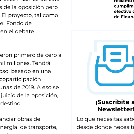
reclamo 
cumplim
s de la oposición pero
efectivo 
 El proyecto, tal como
de Finan
 el Fondo de
 en el debate
ieron primero de cero a
il millones. Tendrá
oso, basado en una
coparticipación
unas de 2019. A eso se
uicio de la oposición,
¡Suscribite a
destino.
Newsletter
nanciar obras de
Lo que necesitas sab
energía, de transporte,
desde donde necesit