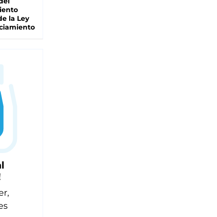
del
iento
de la Ley
ciamiento
l
!
er,
es