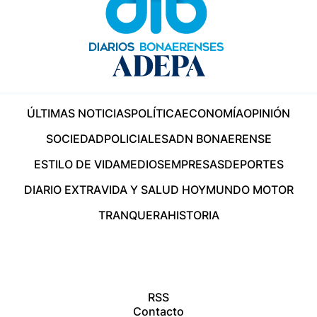
ÚLTIMAS NOTICIAS
POLÍTICA
ECONOMÍA
OPINIÓN
SOCIEDAD
POLICIALES
ADN BONAERENSE
ESTILO DE VIDA
MEDIOS
EMPRESAS
DEPORTES
DIARIO EXTRA
VIDA Y SALUD HOY
MUNDO MOTOR
TRANQUERA
HISTORIA
RSS
Contacto