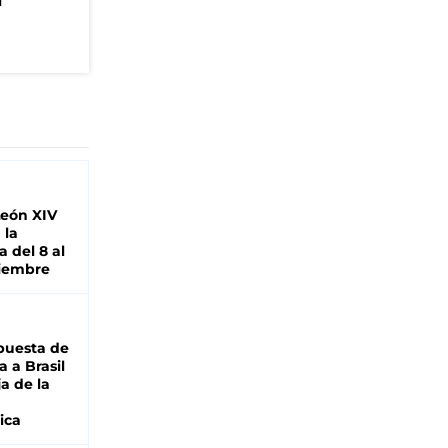
n
León XIV
 la
 del 8 al
viembre
puesta de
 a Brasil
ja de la
ica