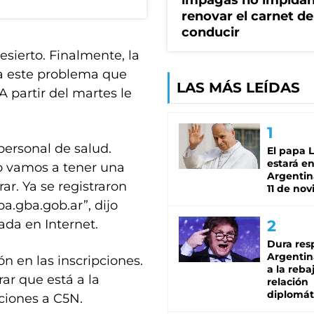
impagas no impida
renovar el carnet de
conducir
esierto. Finalmente, la
 a este problema que
LAS MÁS LEÍDAS
 partir del martes le
personal de salud.
El papa 
estará en
o vamos a tener una
Argentina
ar. Ya se registraron
11 de no
a.gba.gob.ar”, dijo
ada en Internet.
Dura res
Argentina
ón en las inscripciones.
a la reba
ar que está a la
relación
diplomát
aciones a C5N.