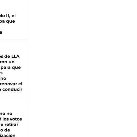
o II, el
pa que
a
s de LLA
ron un
 para que
as
 no
renovar el
e conducir
rno no
 los votos
e retirar
lo de
ización