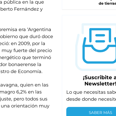
a pública en la que
de tierra
lberto Fernández y
premisa era ‘Argentina
 gobierno que duró doce
ció: en 2009, por la
 muy fuerte del precio
nergético que terminó
ador bonaerense la
istro de Economía.
¡Suscribite a
Newsletter
Lavagna, quien en las
 magro 6,2% en las
Lo que necesitas sab
juste, pero todos sus
desde donde necesit
s una orientación muy
SABER MÁS