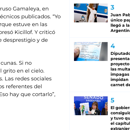
o ruso Gamaleya, en
Juan Pabl
técnicos publicados. “Yo
único pa
rque estuve en las
llegó a la
Argentin
esó Kicillof. Y criticó
 desprestigio y de
Diputado
presenta
cunas. Si no
proyecto
las mult
grito en el cielo.
impagas
s. Las redes sociales
impidan 
carnet d
os referentes del
Eso hay que cortarlo”,
El gobie
consiguió
y tuvo qu
el capítu
extranjer