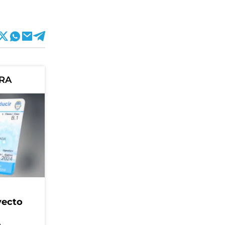
ORA
yecto