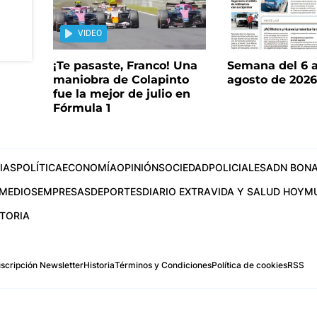
VIDEO
¡Te pasaste, Franco! Una
Semana del 6 a
maniobra de Colapinto
agosto de 202
fue la mejor de julio en
Fórmula 1
IAS
POLÍTICA
ECONOMÍA
OPINIÓN
SOCIEDAD
POLICIALES
ADN BONA
MEDIOS
EMPRESAS
DEPORTES
DIARIO EXTRA
VIDA Y SALUD HOY
M
STORIA
scripción Newsletter
Historia
Términos y Condiciones
Política de cookies
RSS