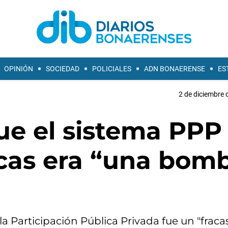
OPINIÓN
SOCIEDAD
POLICIALES
ADN BONAERENSE
ES
2 de diciembre 
ue el sistema PPP
icas era “una bom
a Participación Pública Privada fue un "fracas