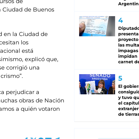
cursos de
Argentin
la Ciudad de Buenos
Diputado
d en la Ciudad de
presenta
proyecto
cesitan los
las mult
acional está
impagas
impidan 
simismo, explicó que,
carnet d
se corrigió una
acrismo”.
El gobie
ca perjudicar a
consiguió
y tuvo qu
muchas obras de Nación
el capítu
tamos a quién votaron
extranjer
de tierra