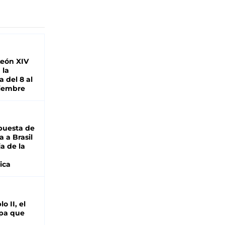
León XIV
 la
 del 8 al
viembre
puesta de
 a Brasil
ja de la
ica
o II, el
pa que