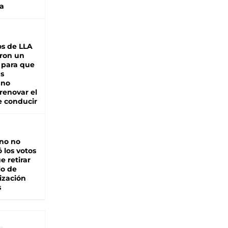
a
s de LLA
ron un
 para que
as
 no
renovar el
e conducir
rno no
 los votos
e retirar
lo de
ización
s