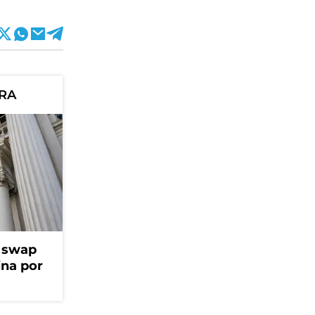
ORA
l swap
na por