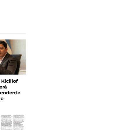
Kicillof
erá
tendente
ne