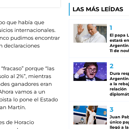
LAS MÁS LEÍDAS
po que había que
icios internacionales.
El papa 
cinco pudimos encontrar
estará en
en declaraciones
Argentina
11 de no
“fracaso” porque “las
Dura res
solo al 2%”, mientras
Argentina
andes ganadores eran
a la reba
relación
. Ahora vamos a un
diplomát
pista lo pone el Estado
San Martín.
Juan Pabl
nes de Horacio
único pa
llegó a la