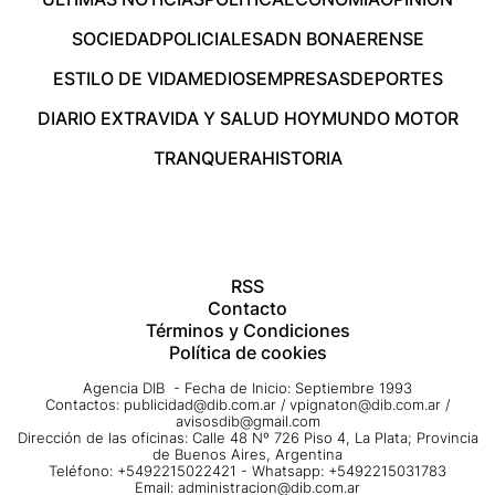
SOCIEDAD
POLICIALES
ADN BONAERENSE
ESTILO DE VIDA
MEDIOS
EMPRESAS
DEPORTES
DIARIO EXTRA
VIDA Y SALUD HOY
MUNDO MOTOR
TRANQUERA
HISTORIA
RSS
Contacto
Términos y Condiciones
Política de cookies
Agencia DIB - Fecha de Inicio: Septiembre 1993
Contactos:
publicidad@dib.com.ar
/
vpignaton@dib.com.ar
/
avisosdib@gmail.com
Dirección de las oficinas: Calle 48 Nº 726 Piso 4, La Plata; Provincia
de Buenos Aires, Argentina
Teléfono: +5492215022421 - Whatsapp: +5492215031783
Email:
administracion@dib.com.ar