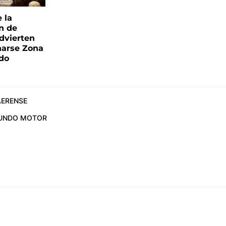
e la
ón de
advierten
narse Zona
ado
ERENSE
UNDO MOTOR