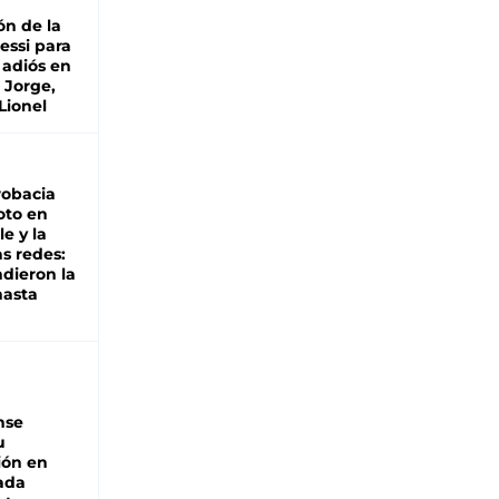
ón de la
essi para
 adiós en
 Jorge,
Lionel
robacia
oto en
le y la
as redes:
ndieron la
hasta
nse
u
ión en
ada