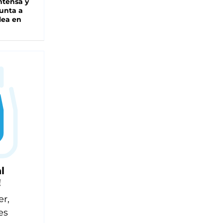
intensa y
unta a
lea en
l
!
er,
es