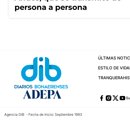
persona a persona
ÚLTIMAS NOTIC
ESTILO DE VIDA
TRANQUERA
HI
Su
Agencia DIB - Fecha de Inicio: Septiembre 1993
Contactos:
publicidad@dib.com.ar
/
vpignaton@dib.com.ar
/
avisosdib@gmail
Dirección de las oficinas: Calle 48 Nº 726 Piso 4, La Plata; Provincia de Buen
Teléfono: +5492215022421 - Whatsapp: +5492215031783