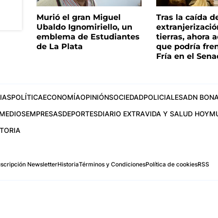
Murió el gran Miguel
Tras la caída d
Ubaldo Ignomiriello, un
extranjerizaci
emblema de Estudiantes
tierras, ahora 
de La Plata
que podría fre
Fría en el Sen
IAS
POLÍTICA
ECONOMÍA
OPINIÓN
SOCIEDAD
POLICIALES
ADN BONA
MEDIOS
EMPRESAS
DEPORTES
DIARIO EXTRA
VIDA Y SALUD HOY
M
STORIA
scripción Newsletter
Historia
Términos y Condiciones
Política de cookies
RSS
.com
os Aires, Argentina