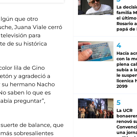
La decisi
familia M
el último
algún que otro
Rosario a
uche, Juana Viale cerró
papá de 
televisión para
e de su histórica
Hacía ac
con la m
plena cal
olor lila de Gino
subía a l
le suspe
aetón y agradeció a
licenica 
or su hermano Nacho
2099
No saben lo que es
abía preguntar”,
La UCR
bonaere
renovó s
 suerte de balance, que
Convenc
una jorn
 más sobresalientes