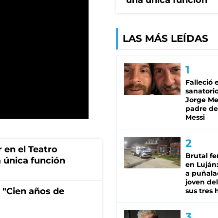
una única función
LAS MÁS LEÍDAS
Falleció 
sanatorio
Jorge Mes
padre de
Messi
r en el Teatro
Brutal fe
 única función
en Luján
a puñala
joven de
 "Cien años de
sus tres 