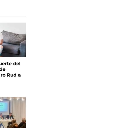
uerte del
 de
ro Rud a