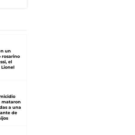
en un
 rosarino
si, el
 Lionel
micidio
: mataron
das a una
lante de
hijos