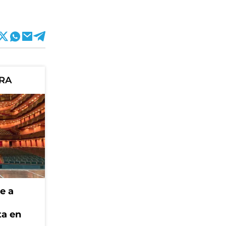
ORA
e a
ta en