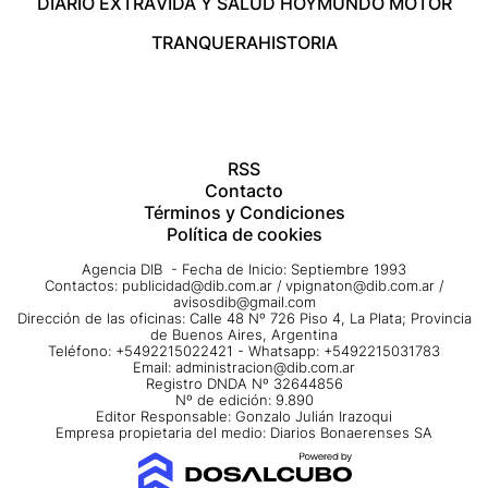
DIARIO EXTRA
VIDA Y SALUD HOY
MUNDO MOTOR
TRANQUERA
HISTORIA
RSS
Contacto
Términos y Condiciones
Política de cookies
Agencia DIB - Fecha de Inicio: Septiembre 1993
Contactos:
publicidad@dib.com.ar
/
vpignaton@dib.com.ar
/
avisosdib@gmail.com
Dirección de las oficinas: Calle 48 Nº 726 Piso 4, La Plata; Provincia
de Buenos Aires, Argentina
Teléfono: +5492215022421 - Whatsapp: +5492215031783
Email:
administracion@dib.com.ar
Registro DNDA Nº 32644856
Nº de edición: 9.890
Editor Responsable: Gonzalo Julián Irazoqui
Empresa propietaria del medio: Diarios Bonaerenses SA