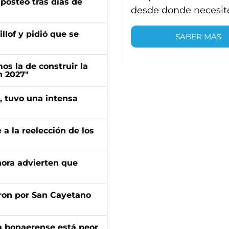
osteo tras días de
desde donde necesit
llof y pidió que se
SABER MÁS
s la de construir la
n 2027"
a, tuvo una intensa
e a la reelección de los
ahora advierten que
ron por San Cayetano
a bonaerense está peor