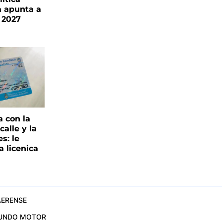
a apunta a
 2027
a con la
alle y la
s: le
a licenica
ERENSE
UNDO MOTOR