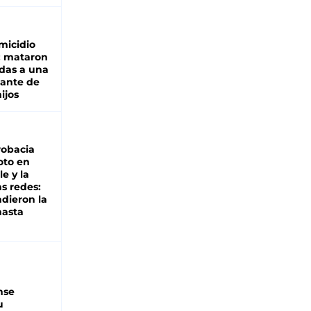
micidio
: mataron
das a una
lante de
hijos
robacia
oto en
le y la
as redes:
ndieron la
hasta
nse
u