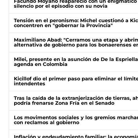
Facundo Moyano reapareció con un enigmático p
silencio por el episodio con su novia
Tensión en el peronismo: Michel cuestionó a Kici
concentren en "gobernar la Provincia"
Maximiliano Abad: "Cerramos una etapa y abrimo
alternativa de gobierno para los bonaerenses e
Milei, presente en la asunción de De la Espriell
agenda en Colombia
Kicillof dio el primer paso para eliminar el límit
intendentes
Tras la caída de la extranjerización de tierras, 
podría frenarse Zona Fría en el Senado
Los movimentos sociales y los gremios marcha
con reclamos al gobierno
Inflación y endeudamiento familiar: la economí