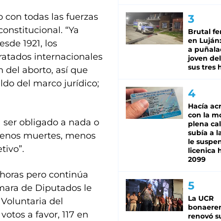
 con todas las fuerzas
onstitucional. “Ya
Brutal fe
en Luján
esde 1921, los
a puñala
ratados internacionales
joven de
sus tres 
 del aborto, así que
do del marco jurídico;
Hacía ac
con la m
a ser obligado a nada o
plena cal
subía a l
 menos muertes, menos
le suspe
tivo”.
licenica 
2099
horas pero continúa
ámara de Diputados le
La UCR
 Voluntaria del
bonaere
votos a favor, 117 en
renovó s