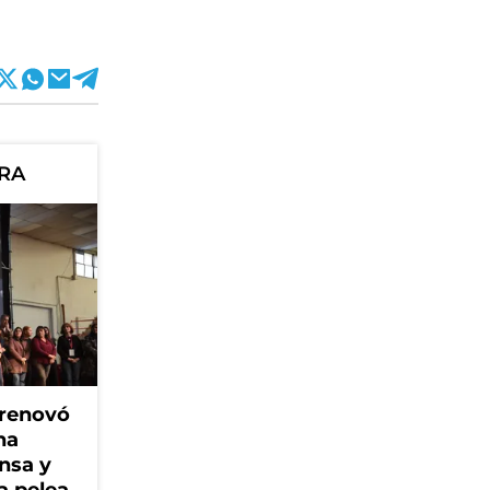
ORA
 renovó
na
ensa y