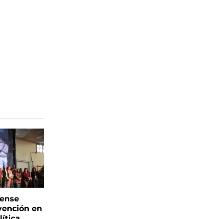
rense
vención en
ítica