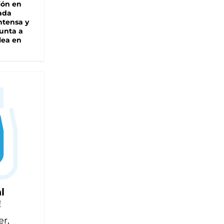
ión en
ada
intensa y
unta a
lea en
l
!
er,