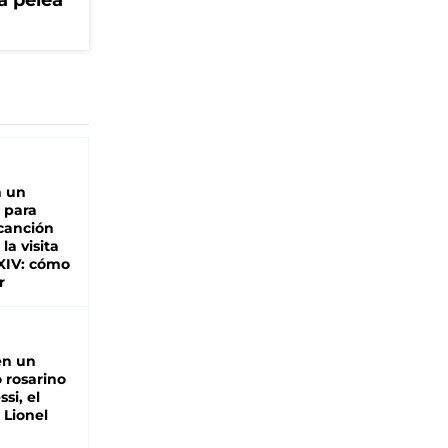
a pelea
n un
 para
 canción
 la visita
XIV: cómo
r
en un
 rosarino
si, el
 Lionel