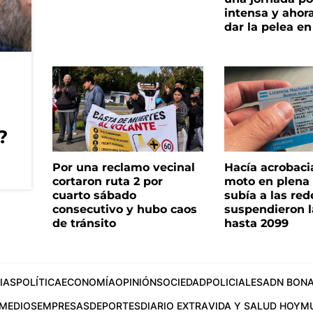
intensa y ahor
dar la pelea en
?
Por una reclamo vecinal
Hacía acrobaci
cortaron ruta 2 por
moto en plena c
cuarto sábado
subía a las rede
consecutivo y hubo caos
suspendieron l
de tránsito
hasta 2099
IAS
POLÍTICA
ECONOMÍA
OPINIÓN
SOCIEDAD
POLICIALES
ADN BONA
MEDIOS
EMPRESAS
DEPORTES
DIARIO EXTRA
VIDA Y SALUD HOY
M