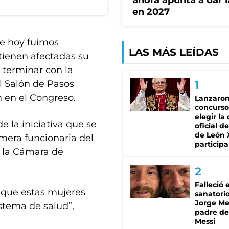
ahora apunta a dar l
en 2027
e hoy fuimos
LAS MÁS LEÍDAS
 tienen afectadas su
 terminar con la
el Salón de Pasos
n en el Congreso.
Lanzaro
concurso
elegir la
e la iniciativa que se
oficial de
de León 
imera funcionaria del
participa
e la Cámara de
Falleció 
 que estas mujeres
sanatorio
Jorge Mes
stema de salud”,
padre de
Messi