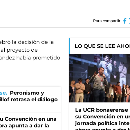
Para compartir:
ebró la decisión de la
LO QUE SE LEE AH
al proyecto de
rnández había prometido
se
Peronismo y
llof retrasa el diálogo
La UCR bonaerense
su Convención en u
u Convención en una
jornada política int
ora apunta a dar la