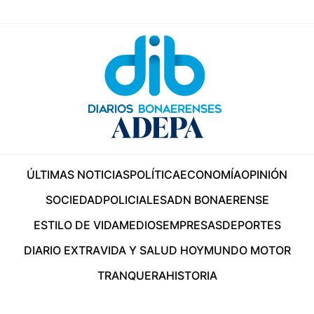
ÚLTIMAS NOTICIAS
POLÍTICA
ECONOMÍA
OPINIÓN
SOCIEDAD
POLICIALES
ADN BONAERENSE
ESTILO DE VIDA
MEDIOS
EMPRESAS
DEPORTES
DIARIO EXTRA
VIDA Y SALUD HOY
MUNDO MOTOR
TRANQUERA
HISTORIA