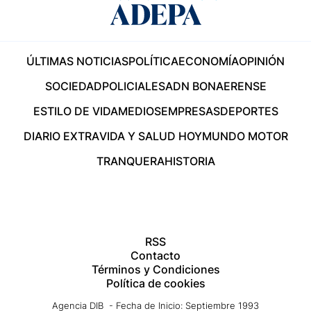
ÚLTIMAS NOTICIAS
POLÍTICA
ECONOMÍA
OPINIÓN
SOCIEDAD
POLICIALES
ADN BONAERENSE
ESTILO DE VIDA
MEDIOS
EMPRESAS
DEPORTES
DIARIO EXTRA
VIDA Y SALUD HOY
MUNDO MOTOR
TRANQUERA
HISTORIA
RSS
Contacto
Términos y Condiciones
Política de cookies
Agencia DIB - Fecha de Inicio: Septiembre 1993