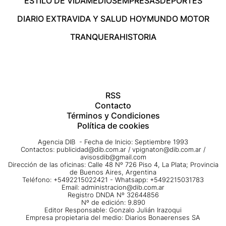
ESTILO DE VIDA
MEDIOS
EMPRESAS
DEPORTES
DIARIO EXTRA
VIDA Y SALUD HOY
MUNDO MOTOR
TRANQUERA
HISTORIA
RSS
Contacto
Términos y Condiciones
Política de cookies
Agencia DIB - Fecha de Inicio: Septiembre 1993
Contactos:
publicidad@dib.com.ar
/
vpignaton@dib.com.ar
/
avisosdib@gmail.com
Dirección de las oficinas: Calle 48 Nº 726 Piso 4, La Plata; Provincia
de Buenos Aires, Argentina
Teléfono: +5492215022421 - Whatsapp: +5492215031783
Email:
administracion@dib.com.ar
Registro DNDA Nº 32644856
Nº de edición: 9.890
Editor Responsable: Gonzalo Julián Irazoqui
Empresa propietaria del medio: Diarios Bonaerenses SA