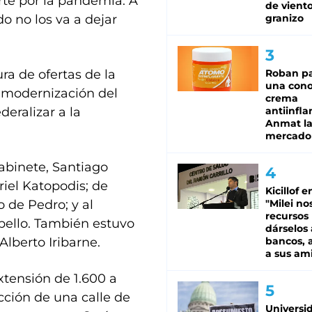
rte por la pandemia. A
de viento
o no los va a dejar
granizo
ra de ofertas de la
Roban pa
una cono
y modernización del
crema
deralizar a la
antiinfla
Anmat la 
mercado
Gabinete, Santiago
riel Katopodis; de
Kicillof e
o de Pedro; y al
"Milei no
recursos
obello. También estuvo
dárselos 
Alberto Iribarne.
bancos, a
a sus am
xtensión de 1.600 a
ucción de una calle de
Universi