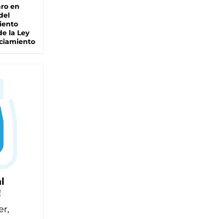
ro en
del
iento
de la Ley
ciamiento
l
!
er,