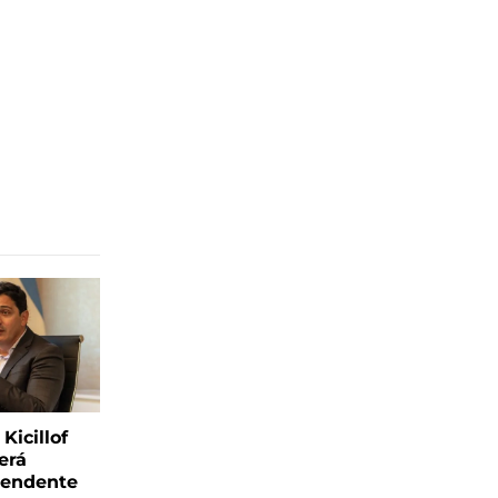
Kicillof
erá
tendente