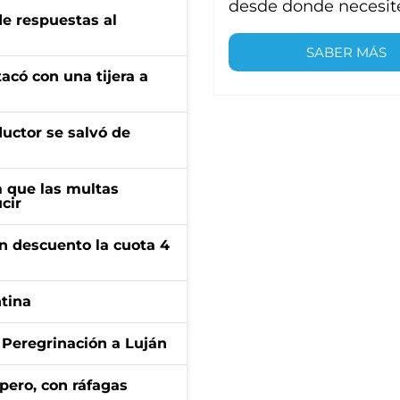
desde donde necesit
de respuestas al
SABER MÁS
tacó con una tijera a
ductor se salvó de
 que las multas
cir
n descuento la cuota 4
ntina
 Peregrinación a Luján
pero, con ráfagas