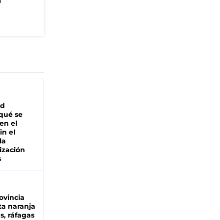
n
ad
 qué se
en el
in el
la
ización
s
ovincia
ta naranja
as, ráfagas