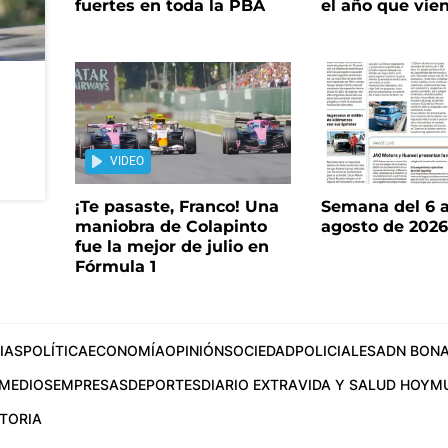
fuertes en toda la PBA
el año que vie
VIDEO
¡Te pasaste, Franco! Una
Semana del 6 a
maniobra de Colapinto
agosto de 202
fue la mejor de julio en
Fórmula 1
IAS
POLÍTICA
ECONOMÍA
OPINIÓN
SOCIEDAD
POLICIALES
ADN BONA
MEDIOS
EMPRESAS
DEPORTES
DIARIO EXTRA
VIDA Y SALUD HOY
M
STORIA