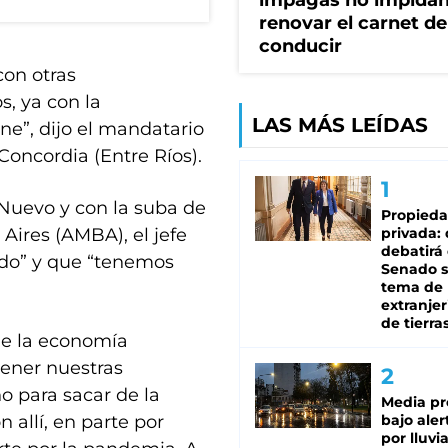
impagas no impida
renovar el carnet de
conducir
con otras
s, ya con la
LAS MÁS LEÍDAS
ene”, dijo el mandatario
oncordia (Entre Ríos).
 Nuevo y con la suba de
Propied
Aires (AMBA), el jefe
privada:
debatirá 
ado” y que “tenemos
Senado s
tema de 
extranjer
de tierra
de la economía
ener nuestras
 para sacar de la
Media pr
allí, en parte por
bajo aler
por lluvi