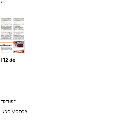
ne
l 12 de
6
ERENSE
UNDO MOTOR