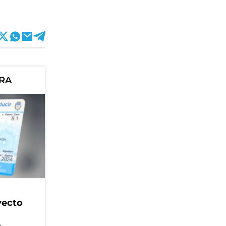
ORA
yecto