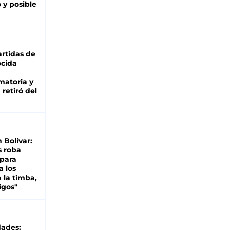
 y posible
rtidas de
cida
matoria y
retiró del
n Bolívar:
s roba
 para
a los
 la timba,
igos"
dades: