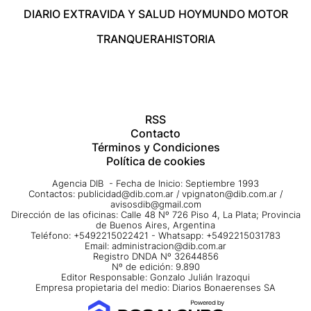
DIARIO EXTRA
VIDA Y SALUD HOY
MUNDO MOTOR
TRANQUERA
HISTORIA
RSS
Contacto
Términos y Condiciones
Política de cookies
Agencia DIB - Fecha de Inicio: Septiembre 1993
Contactos:
publicidad@dib.com.ar
/
vpignaton@dib.com.ar
/
avisosdib@gmail.com
Dirección de las oficinas: Calle 48 Nº 726 Piso 4, La Plata; Provincia
de Buenos Aires, Argentina
Teléfono: +5492215022421 - Whatsapp: +5492215031783
Email:
administracion@dib.com.ar
Registro DNDA Nº 32644856
Nº de edición: 9.890
Editor Responsable: Gonzalo Julián Irazoqui
Empresa propietaria del medio: Diarios Bonaerenses SA