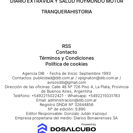
DIARIO EXTRA
VIDA Y SALUD HOY
MUNDO MOTOR
TRANQUERA
HISTORIA
RSS
Contacto
Términos y Condiciones
Política de cookies
Agencia DIB - Fecha de Inicio: Septiembre 1993
Contactos:
publicidad@dib.com.ar
/
vpignaton@dib.com.ar
/
avisosdib@gmail.com
Dirección de las oficinas: Calle 48 Nº 726 Piso 4, La Plata; Provincia
de Buenos Aires, Argentina
Teléfono: +5492215022421 - Whatsapp: +5492215031783
Email:
administracion@dib.com.ar
Registro DNDA Nº 32644856
Nº de edición: 9.890
Editor Responsable: Gonzalo Julián Irazoqui
Empresa propietaria del medio: Diarios Bonaerenses SA