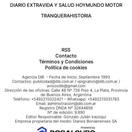
DIARIO EXTRA
VIDA Y SALUD HOY
MUNDO MOTOR
TRANQUERA
HISTORIA
RSS
Contacto
Términos y Condiciones
Política de cookies
Agencia DIB - Fecha de Inicio: Septiembre 1993
Contactos:
publicidad@dib.com.ar
/
vpignaton@dib.com.ar
/
avisosdib@gmail.com
Dirección de las oficinas: Calle 48 Nº 726 Piso 4, La Plata; Provincia
de Buenos Aires, Argentina
Teléfono: +5492215022421 - Whatsapp: +5492215031783
Email:
administracion@dib.com.ar
Registro DNDA Nº 32644856
Nº de edición: 9.890
Editor Responsable: Gonzalo Julián Irazoqui
Empresa propietaria del medio: Diarios Bonaerenses SA