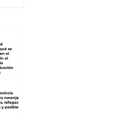
ad
 qué se
en el
in el
la
ización
s
ovincia
ta naranja
as, ráfagas
 y posible