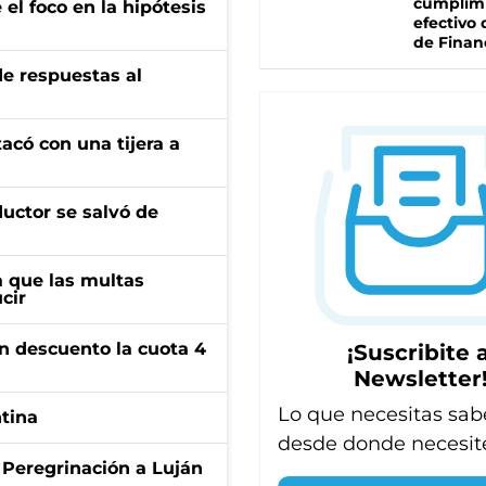
cumplim
el foco en la hipótesis
efectivo 
de Finan
de respuestas al
tacó con una tijera a
ductor se salvó de
 que las multas
cir
n descuento la cuota 4
¡Suscribite a
Newsletter
Lo que necesitas sab
ntina
desde donde necesit
 Peregrinación a Luján