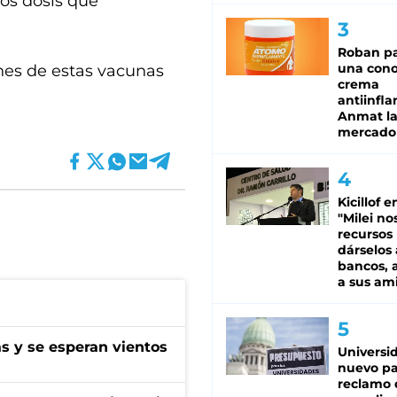
dos dosis que
Roban pa
una cono
nes de estas vacunas
crema
antiinfla
Anmat la 
mercado
Kicillof e
"Milei no
recursos
dárselos 
bancos, a
a sus am
as y se esperan vientos
Universi
nuevo pa
reclamo 