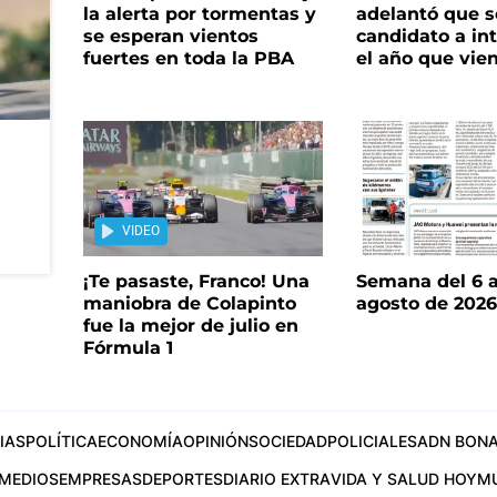
la alerta por tormentas y
adelantó que s
se esperan vientos
candidato a in
fuertes en toda la PBA
el año que vie
VIDEO
¡Te pasaste, Franco! Una
Semana del 6 a
maniobra de Colapinto
agosto de 202
fue la mejor de julio en
Fórmula 1
IAS
POLÍTICA
ECONOMÍA
OPINIÓN
SOCIEDAD
POLICIALES
ADN BONA
MEDIOS
EMPRESAS
DEPORTES
DIARIO EXTRA
VIDA Y SALUD HOY
M