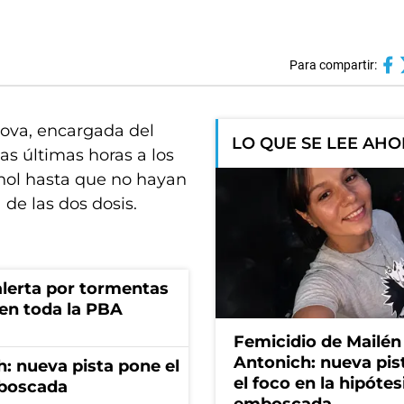
Para compartir:
kova, encargada del
LO QUE SE LEE AH
as últimas horas a los
hol hasta que no hayan
de las dos dosis.
 alerta por tormentas
 en toda la PBA
Femicidio de Mailén
Antonich: nueva pis
: nueva pista pone el
el foco en la hipótes
mboscada