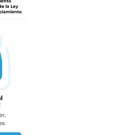
iento
de la Ley
ciamiento
l
!
er,
es