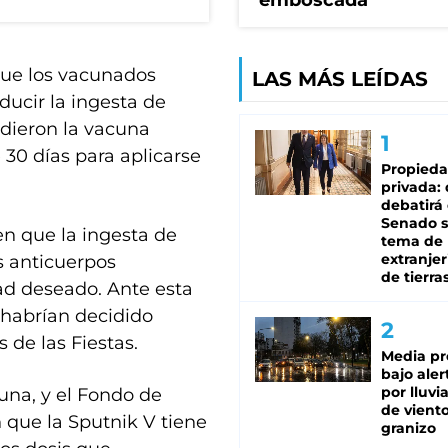
emboscada
que los vacunados
LAS MÁS LEÍDAS
ducir la ingesta de
 dieron la vacuna
 30 días para aplicarse
Propied
privada:
debatirá 
Senado s
en que la ingesta de
tema de 
extranjer
s anticuerpos
de tierra
ad deseado. Ante esta
habrían decidido
 de las Fiestas.
Media pr
bajo aler
por lluvi
una, y el Fondo de
de viento
n que la Sputnik V tiene
granizo