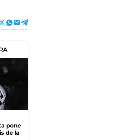
ORA
ta pone
is de la