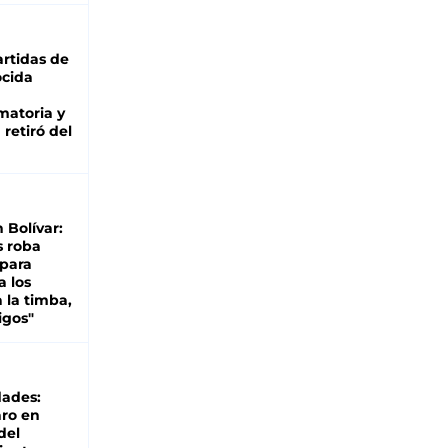
rtidas de
cida
matoria y
retiró del
n Bolívar:
s roba
 para
a los
 la timba,
igos"
dades:
ro en
del