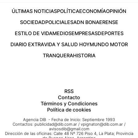
ÚLTIMAS NOTICIAS
POLÍTICA
ECONOMÍA
OPINIÓN
SOCIEDAD
POLICIALES
ADN BONAERENSE
ESTILO DE VIDA
MEDIOS
EMPRESAS
DEPORTES
DIARIO EXTRA
VIDA Y SALUD HOY
MUNDO MOTOR
TRANQUERA
HISTORIA
RSS
Contacto
Términos y Condiciones
Política de cookies
Agencia DIB - Fecha de Inicio: Septiembre 1993
Contactos:
publicidad@dib.com.ar
/
vpignaton@dib.com.ar
/
avisosdib@gmail.com
Dirección de las oficinas: Calle 48 Nº 726 Piso 4, La Plata; Provincia