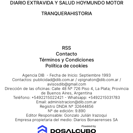
DIARIO EXTRA
VIDA Y SALUD HOY
MUNDO MOTOR
TRANQUERA
HISTORIA
RSS
Contacto
Términos y Condiciones
Política de cookies
Agencia DIB - Fecha de Inicio: Septiembre 1993
Contactos:
publicidad@dib.com.ar
/
vpignaton@dib.com.ar
/
avisosdib@gmail.com
Dirección de las oficinas: Calle 48 Nº 726 Piso 4, La Plata; Provincia
de Buenos Aires, Argentina
Teléfono: +5492215022421 - Whatsapp: +5492215031783
Email:
administracion@dib.com.ar
Registro DNDA Nº 32644856
Nº de edición: 9.890
Editor Responsable: Gonzalo Julián Irazoqui
Empresa propietaria del medio: Diarios Bonaerenses SA