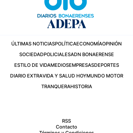
ÚLTIMAS NOTICIAS
POLÍTICA
ECONOMÍA
OPINIÓN
SOCIEDAD
POLICIALES
ADN BONAERENSE
ESTILO DE VIDA
MEDIOS
EMPRESAS
DEPORTES
DIARIO EXTRA
VIDA Y SALUD HOY
MUNDO MOTOR
TRANQUERA
HISTORIA
RSS
Contacto
Términos y Condiciones