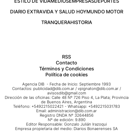
ESTILO DE VIDA
MEDIOS
EMPRESAS
DEPORTES
DIARIO EXTRA
VIDA Y SALUD HOY
MUNDO MOTOR
TRANQUERA
HISTORIA
RSS
Contacto
Términos y Condiciones
Política de cookies
Agencia DIB - Fecha de Inicio: Septiembre 1993
Contactos:
publicidad@dib.com.ar
/
vpignaton@dib.com.ar
/
avisosdib@gmail.com
Dirección de las oficinas: Calle 48 Nº 726 Piso 4, La Plata; Provincia
de Buenos Aires, Argentina
Teléfono: +5492215022421 - Whatsapp: +5492215031783
Email:
administracion@dib.com.ar
Registro DNDA Nº 32644856
Nº de edición: 9.890
Editor Responsable: Gonzalo Julián Irazoqui
Empresa propietaria del medio: Diarios Bonaerenses SA