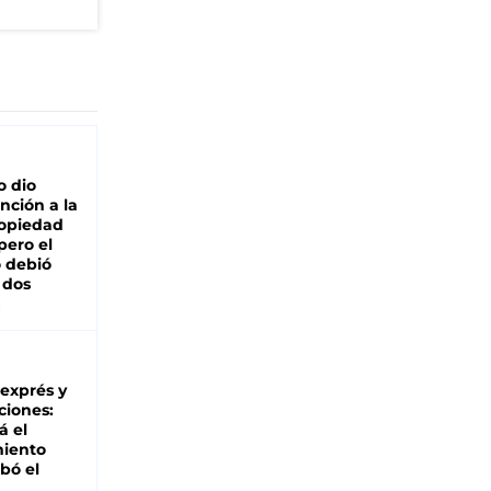
o dio
nción a la
ropiedad
pero el
 debió
 dos
 exprés y
ciones:
á el
miento
bó el