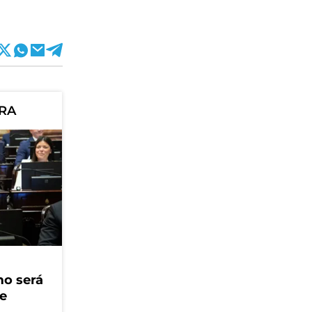
ORA
mo será
ue