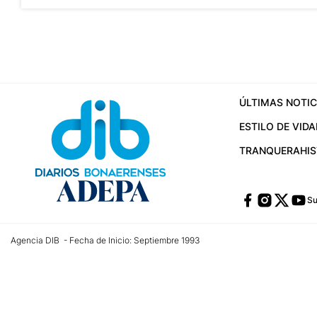
ÚLTIMAS NOTIC
ESTILO DE VIDA
TRANQUERA
HI
Su
Agencia DIB - Fecha de Inicio: Septiembre 1993
Contactos:
publicidad@dib.com.ar
/
vpignaton@dib.com.ar
/
avisosdib@gmail
Dirección de las oficinas: Calle 48 Nº 726 Piso 4, La Plata; Provincia de Buen
Teléfono: +5492215022421 - Whatsapp: +5492215031783
Email:
administracion@dib.com.ar
Registro DNDA Nº 32644856
Nº de edición: 9.890