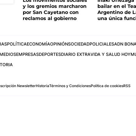
Los movimentos sociales
Iñaki Urlezaga
y los gremios marcharon
bailar en el Te
por San Cayetano con
Argentino de L
reclamos al gobierno
una única func
IAS
POLÍTICA
ECONOMÍA
OPINIÓN
SOCIEDAD
POLICIALES
ADN BONA
MEDIOS
EMPRESAS
DEPORTES
DIARIO EXTRA
VIDA Y SALUD HOY
M
STORIA
scripción Newsletter
Historia
Términos y Condiciones
Política de cookies
RSS
.com
os Aires, Argentina