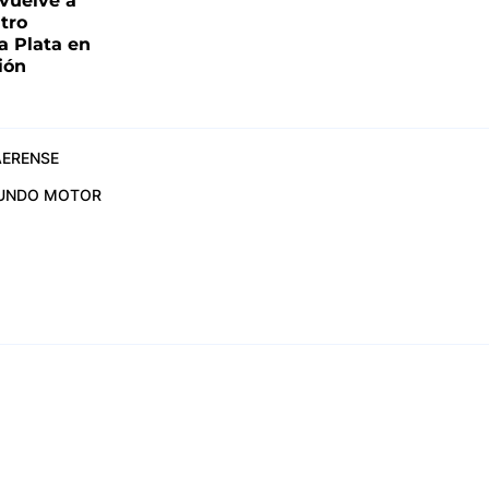
 vuelve a
atro
a Plata en
ión
ERENSE
UNDO MOTOR