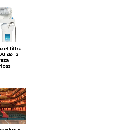
el filtro
00 de la
reza
ricas