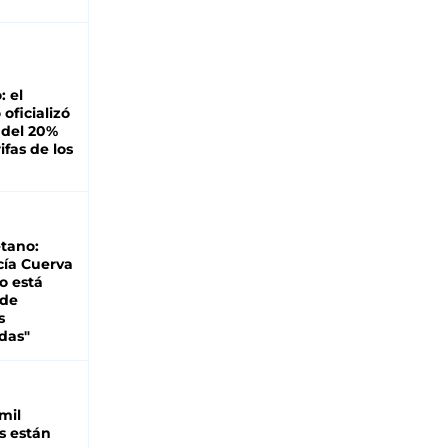
: el
oficializó
 del 20%
ifas de los
tano:
cía Cuerva
o está
 de
s
das"
mil
s están