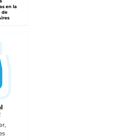
s
as en la
a de
ires
l
!
er,
es