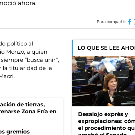
noció ahora.
Para compartir:
o político al
LO QUE SE LEE AH
io Monzó, a quien
siempre “busca unir”,
la titularidad de la
Macri.
zación de tierras,
renarse Zona Fría en
Desalojo exprés y
expropiaciones: có
el procedimiento q
os gremios