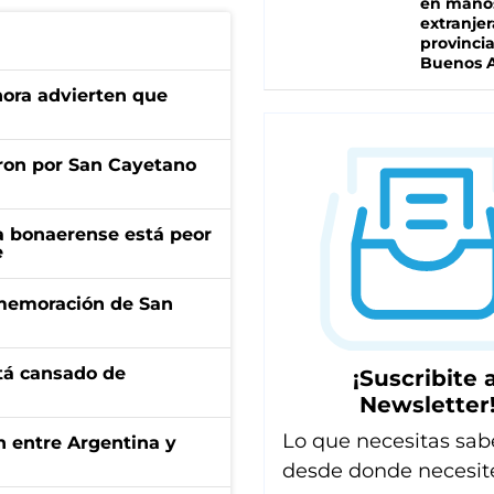
en mano
extranjer
provinci
Buenos A
ahora advierten que
ron por San Cayetano
a bonaerense está peor
e
onmemoración de San
stá cansado de
¡Suscribite a
Newsletter
Lo que necesitas sab
ón entre Argentina y
desde donde necesit