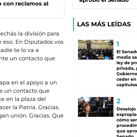
aprobó el Senado
 con reclamos al
LAS MÁS LEÍDAS
chás la división para
e eso. En Diputados vos
adie te lo va a
El Senad
media sa
ante un contacto que
ley de p
privada, 
Gobierno
ceder en
Papa en el apoyo a un
capítulos
te un contacto que
e en la plaza del
cer la Patria. Gracias.
Desalojo
expropia
gan unión. Gracias. Que
cómo ser
procedi
que apro
Senado