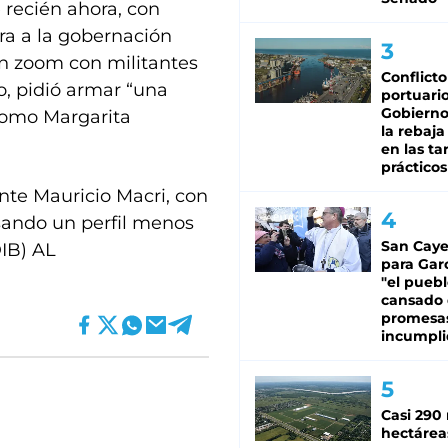
 recién ahora, con
a a la gobernación
n zoom con militantes
Conflicto
, pidió armar “una
portuario
Gobierno 
 como Margarita
la rebaja
en las tar
prácticos
nte Mauricio Macri, con
sando un perfil menos
San Caye
DIB) AL
para Gar
"el puebl
cansado
promesa
incumpli
Casi 290 
hectárea