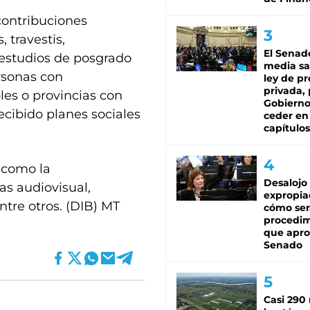
contribuciones
 travestis,
El Senad
 estudios de posgrado
media sa
ersonas con
ley de p
privada, 
les o provincias con
Gobierno
ecibido planes sociales
ceder en
capítulos
 como la
Desalojo
ias audiovisual,
expropia
entre otros. (DIB) MT
cómo ser
procedi
que apro
Senado
Casi 290 