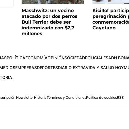
Maschwitz: un vecino
Kicillof partici
atacado por dos perros
peregrinación 
Bull Terrier debe ser
conmemoració
indemnizado con $2,7
Cayetano
millones
IAS
POLÍTICA
ECONOMÍA
OPINIÓN
SOCIEDAD
POLICIALES
ADN BONA
MEDIOS
EMPRESAS
DEPORTES
DIARIO EXTRA
VIDA Y SALUD HOY
M
STORIA
scripción Newsletter
Historia
Términos y Condiciones
Política de cookies
RSS
.com
os Aires, Argentina