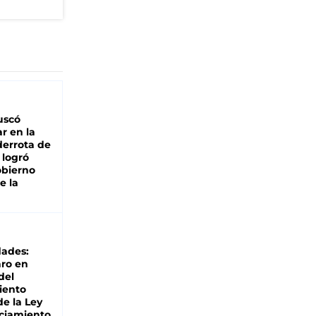
buscó
ar en la
derrota de
e logró
obierno
e la
dades:
ro en
del
iento
de la Ley
ciamiento