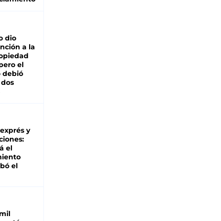
o dio
nción a la
ropiedad
pero el
 debió
 dos
 exprés y
ciones:
á el
miento
bó el
mil