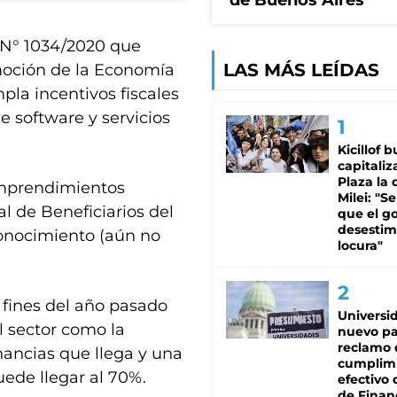
de Buenos Aires
 N° 1034/2020 que
LAS MÁS LEÍDAS
moción de la Economía
la incentivos fiscales
 software y servicios
Kicillof 
capitaliz
Plaza la 
 emprendimientos
Milei: "S
al de Beneficiarios del
que el g
desestim
onocimiento (aún no
locura"
 fines del año pasado
Universi
l sector como la
nuevo pa
reclamo 
ancias que llega y una
cumplim
uede llegar al 70%.
efectivo 
de Finan