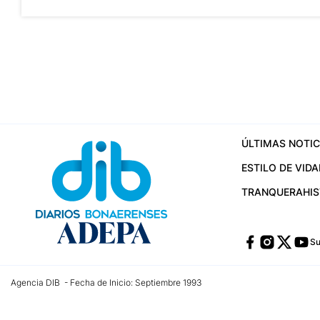
ÚLTIMAS NOTIC
ESTILO DE VIDA
TRANQUERA
HI
Su
Agencia DIB - Fecha de Inicio: Septiembre 1993
Contactos:
publicidad@dib.com.ar
/
vpignaton@dib.com.ar
/
avisosdib@gmail
Dirección de las oficinas: Calle 48 Nº 726 Piso 4, La Plata; Provincia de Buen
Teléfono: +5492215022421 - Whatsapp: +5492215031783