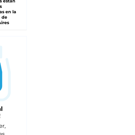
s están
s
as en la
a de
ires
l
!
er,
es