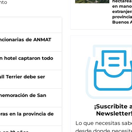
hectárea
nto
en mano
extranjer
provinci
Buenos A
uncionarias de ANMAT
n hotel captaron todo
l Terrier debe ser
onmemoración de San
¡Suscribite a
Newsletter
ras en la provincia de
Lo que necesitas sab
desde donde necesit