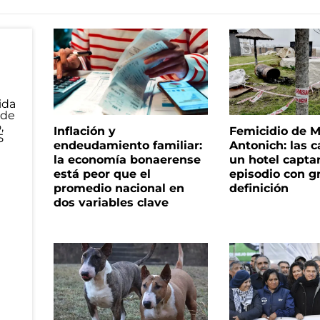
Inflación y
Femicidio de M
endeudamiento familiar:
Antonich: las 
la economía bonaerense
un hotel capta
está peor que el
episodio con g
promedio nacional en
definición
dos variables clave