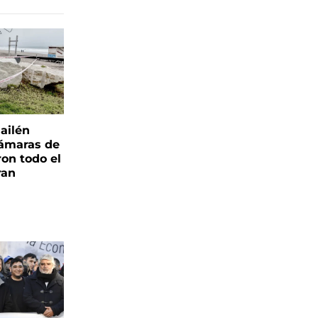
ailén
cámaras de
ron todo el
ran