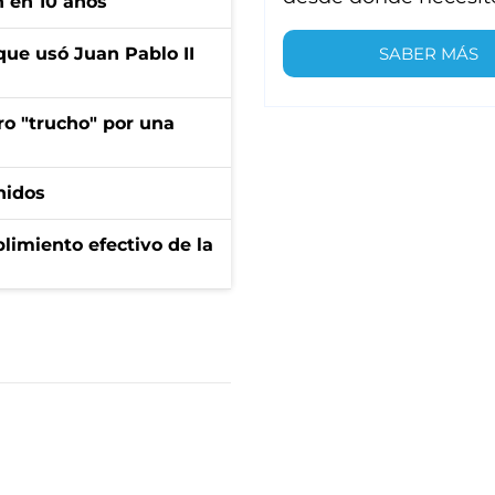
n en 10 años
SABER MÁS
que usó Juan Pablo II
ro "trucho" por una
nidos
limiento efectivo de la