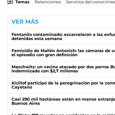
Temas
Retenciones
Servicios del conocimie
VER MÁS
Fentanilo contaminado: excarcelaron a las exf
detenidas esta semana
Femicidio de Mailén Antonich: las cámaras de u
el episodio con gran definición
Maschwitz: un vecino atacado por dos perros Bul
indemnizado con $2,7 millones
Kicillof participó de la peregrinación por la c
Cayetano
Casi 290 mil hectáreas están en manos extranje
Buenos Aires