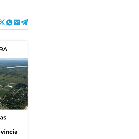
ORA
eas
ovincia