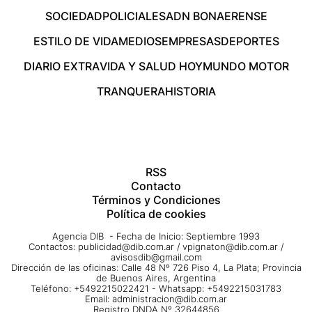
SOCIEDAD
POLICIALES
ADN BONAERENSE
ESTILO DE VIDA
MEDIOS
EMPRESAS
DEPORTES
DIARIO EXTRA
VIDA Y SALUD HOY
MUNDO MOTOR
TRANQUERA
HISTORIA
RSS
Contacto
Términos y Condiciones
Política de cookies
Agencia DIB - Fecha de Inicio: Septiembre 1993
Contactos:
publicidad@dib.com.ar
/
vpignaton@dib.com.ar
/
avisosdib@gmail.com
Dirección de las oficinas: Calle 48 Nº 726 Piso 4, La Plata; Provincia
de Buenos Aires, Argentina
Teléfono: +5492215022421 - Whatsapp: +5492215031783
Email:
administracion@dib.com.ar
Registro DNDA Nº 32644856