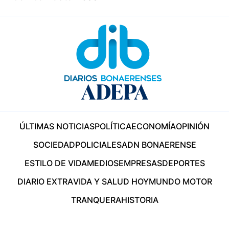
ÚLTIMAS NOTICIAS
POLÍTICA
ECONOMÍA
OPINIÓN
SOCIEDAD
POLICIALES
ADN BONAERENSE
ESTILO DE VIDA
MEDIOS
EMPRESAS
DEPORTES
DIARIO EXTRA
VIDA Y SALUD HOY
MUNDO MOTOR
TRANQUERA
HISTORIA