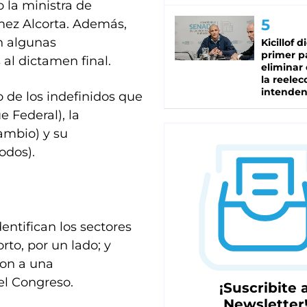
o la ministra de
mez Alcorta. Además,
n algunas
Kicillof d
primer p
al dictamen final.
eliminar 
la reelec
intenden
 de los indefinidos que
e Federal), la
Cambio) y su
odos).
entifican los sectores
rto, por un lado; y
ron a una
el Congreso.
¡Suscribite a
Newsletter