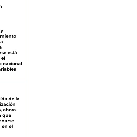
n
 y
miento
la
a
se está
 el
 nacional
riables
aída de la
ización
s, ahora
n que
renarse
 en el