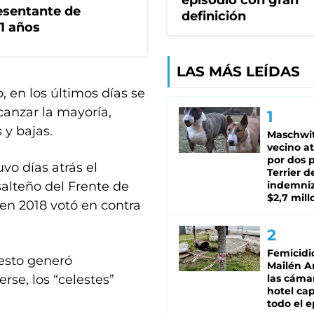
episodio con gran
esentante de
definición
1 años
LAS MÁS LEÍDAS
 en los últimos días se
canzar la mayoría,
y bajas.
Maschwit
vecino a
por dos p
vo días atrás el
Terrier d
alteño del Frente de
indemni
$2,7 mill
en 2018 votó en contra
Femicidi
esto generó
Mailén A
rse, los “celestes”
las cáma
hotel ca
todo el e