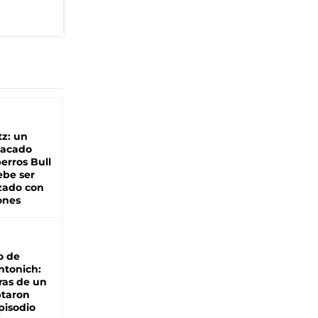
z: un
tacado
erros Bull
ebe ser
zado con
ones
o de
ntonich:
ras de un
ptaron
pisodio