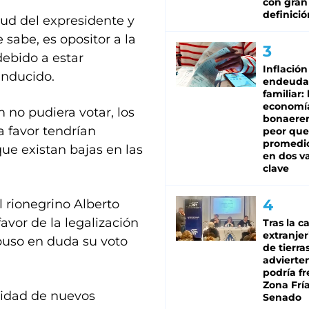
con gran
definició
lud del expresidente y
sabe, es opositor a la
debido a estar
Inflación
inducido.
endeuda
familiar: 
economí
no pudiera votar, los
bonaeren
a favor tendrían
peor que
promedio
ue existan bajas en las
en dos va
clave
l rionegrino Alberto
avor de la legalización
Tras la c
extranjer
 puso en duda su voto
de tierra
advierte
podría f
Zona Fría
ilidad de nuevos
Senado