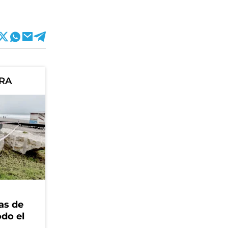
ORA
as de
odo el