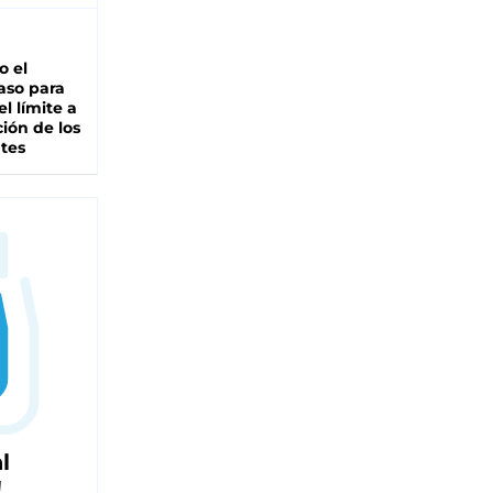
io el
aso para
el límite a
ción de los
tes
l
!