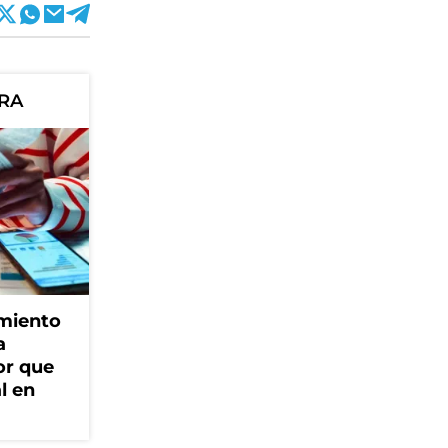
ORA
amiento
a
or que
l en