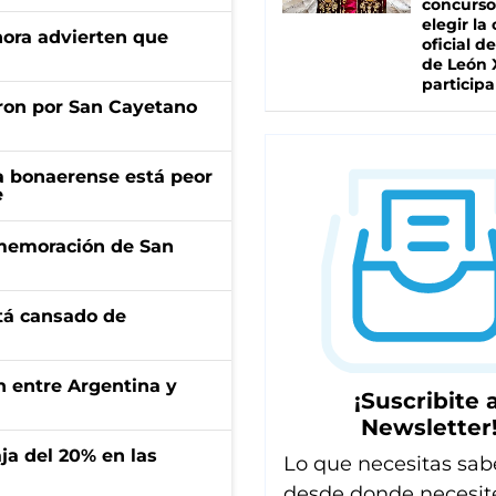
concurso
elegir la
ahora advierten que
oficial de
de León 
participa
ron por San Cayetano
a bonaerense está peor
e
onmemoración de San
stá cansado de
ón entre Argentina y
¡Suscribite a
Newsletter
aja del 20% en las
Lo que necesitas sab
desde donde necesit