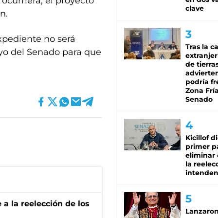
ocurriera, el proyecto
clave
n.
xpediente no será
Tras la c
yo del Senado para que
extranjer
de tierra
advierte
podría f
Zona Fría
Senado
Kicillof d
primer p
eliminar 
la reelec
intenden
e a la reelección de los
Lanzaro