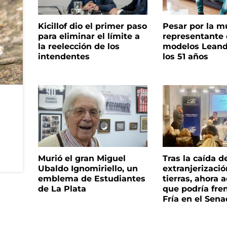
Kicillof dio el primer paso
Pesar por la m
para eliminar el límite a
representante
la reelección de los
modelos Leand
intendentes
los 51 años
Murió el gran Miguel
Tras la caída d
Ubaldo Ignomiriello, un
extranjerizaci
emblema de Estudiantes
tierras, ahora 
de La Plata
que podría fre
Fría en el Sen