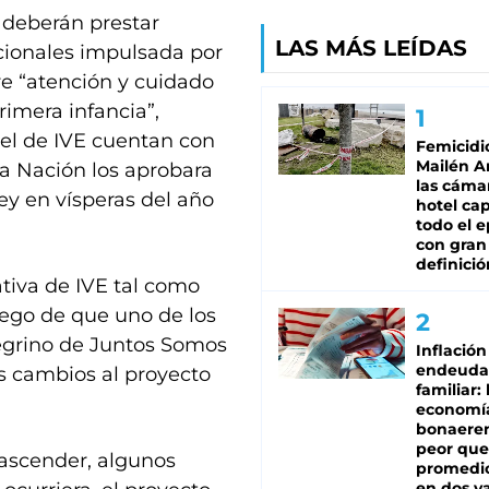
s deberán prestar
LAS MÁS LEÍDAS
cionales impulsada por
re “atención y cuidado
rimera infancia”,
 el de IVE cuentan con
Femicidi
Mailén A
a Nación los aprobara
las cáma
ey en vísperas del año
hotel ca
todo el e
con gran
definició
iativa de IVE tal como
uego de que uno de los
negrino de Juntos Somos
Inflación
endeuda
os cambios al proyecto
familiar: 
economí
bonaeren
peor que
ascender, algunos
promedio
en dos va