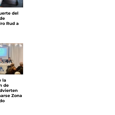
uerte del
 de
ro Rud a
e la
ón de
advierten
narse Zona
ado