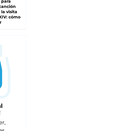
 para
 canción
 la visita
XIV: cómo
r
l
!
er,
es