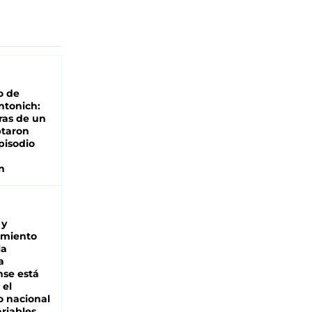
o de
ntonich:
ras de un
ptaron
pisodio
n
 y
miento
la
a
se está
 el
 nacional
riables