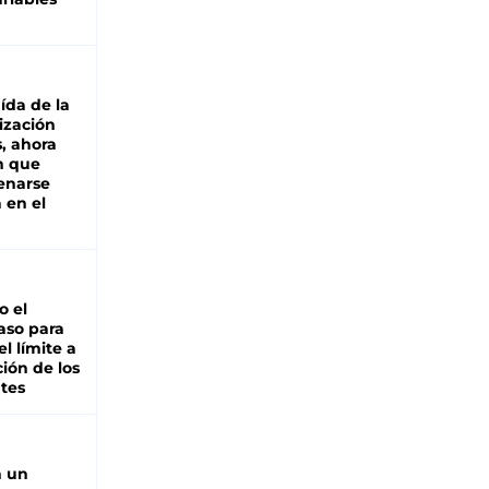
aída de la
ización
s, ahora
n que
renarse
 en el
io el
aso para
el límite a
ción de los
tes
n un