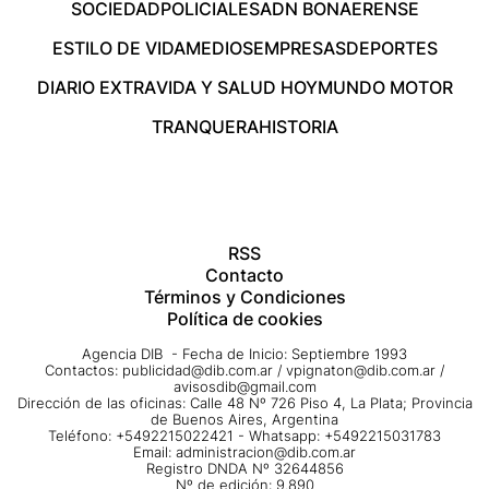
SOCIEDAD
POLICIALES
ADN BONAERENSE
ESTILO DE VIDA
MEDIOS
EMPRESAS
DEPORTES
DIARIO EXTRA
VIDA Y SALUD HOY
MUNDO MOTOR
TRANQUERA
HISTORIA
RSS
Contacto
Términos y Condiciones
Política de cookies
Agencia DIB - Fecha de Inicio: Septiembre 1993
Contactos:
publicidad@dib.com.ar
/
vpignaton@dib.com.ar
/
avisosdib@gmail.com
Dirección de las oficinas: Calle 48 Nº 726 Piso 4, La Plata; Provincia
de Buenos Aires, Argentina
Teléfono: +5492215022421 - Whatsapp: +5492215031783
Email:
administracion@dib.com.ar
Registro DNDA Nº 32644856
Nº de edición: 9.890