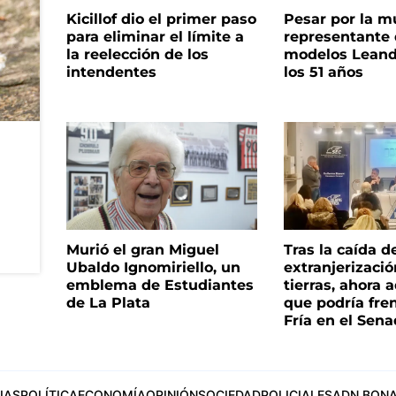
Kicillof dio el primer paso
Pesar por la m
para eliminar el límite a
representante
la reelección de los
modelos Leand
intendentes
los 51 años
Murió el gran Miguel
Tras la caída d
Ubaldo Ignomiriello, un
extranjerizaci
emblema de Estudiantes
tierras, ahora 
de La Plata
que podría fre
Fría en el Sen
IAS
POLÍTICA
ECONOMÍA
OPINIÓN
SOCIEDAD
POLICIALES
ADN BONA