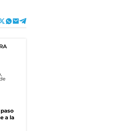
ORA
r paso
e a la