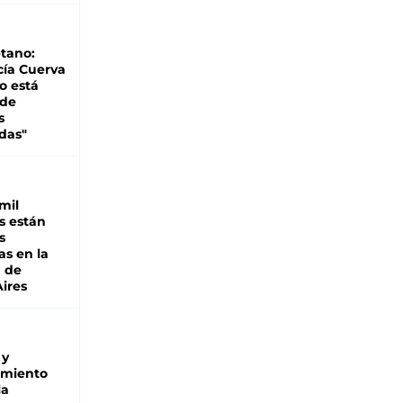
tano:
cía Cuerva
o está
 de
s
das"
mil
s están
s
as en la
a de
ires
 y
miento
la