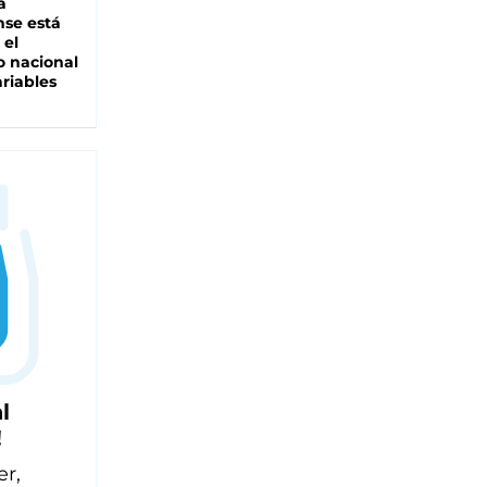
a
se está
 el
 nacional
riables
l
!
er,