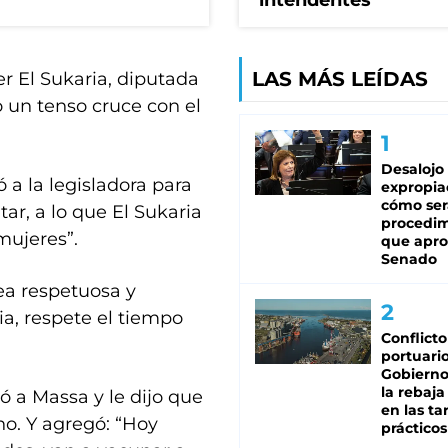
intendentes
LAS MÁS LEÍDAS
r El Sukaria, diputada
 un tenso cruce con el
Desalojo
 a la legisladora para
expropia
cómo ser
tar, a lo que El Sukaria
procedi
mujeres”.
que apro
Senado
sea respetuosa y
a, respete el tiempo
Conflicto
portuario
Gobierno 
la rebaja
ó a Massa y le dijo que
en las tar
no. Y agregó: “Hoy
prácticos