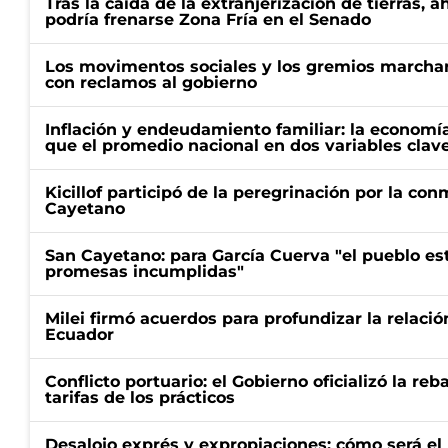
Tras la caída de la extranjerización de tierras, 
podría frenarse Zona Fría en el Senado
Los movimentos sociales y los gremios marcha
con reclamos al gobierno
Inflación y endeudamiento familiar: la economí
que el promedio nacional en dos variables clav
Kicillof participó de la peregrinación por la c
Cayetano
San Cayetano: para García Cuerva "el pueblo e
promesas incumplidas"
Milei firmó acuerdos para profundizar la relaci
Ecuador
Conflicto portuario: el Gobierno oficializó la reb
tarifas de los prácticos
Desalojo exprés y expropiaciones: cómo será e