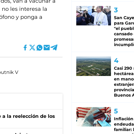
ados, van a vacunar a
no les interesa la
ófono y ponga a
San Caye
para Gar
"el puebl
cansado
promesa
incumpli
Casi 290 
utnik V
hectárea
en mano
extranjer
provinci
Buenos A
e a la reelección de los
Inflación
endeuda
familiar: 