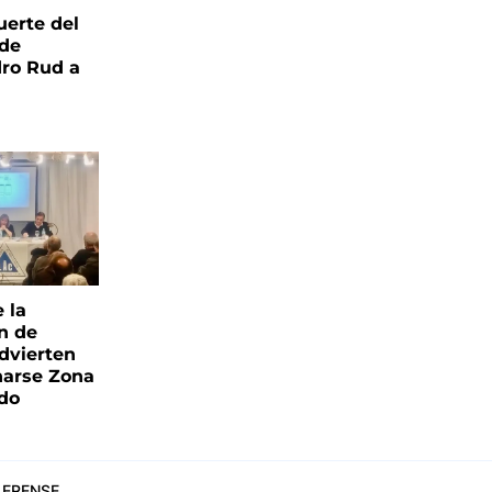
uerte del
 de
ro Rud a
e la
ón de
advierten
narse Zona
ado
ERENSE