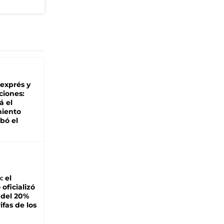
 exprés y
ciones:
á el
miento
bó el
: el
oficializó
 del 20%
ifas de los