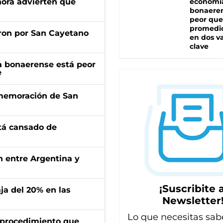
ahora advierten que
economí
bonaeren
peor que
promedio
ron por San Cayetano
en dos va
clave
a bonaerense está peor
e
onmemoración de San
stá cansado de
ón entre Argentina y
¡Suscribite a
aja del 20% en las
Newsletter
Lo que necesitas sab
l procedimiento que