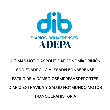
ÚLTIMAS NOTICIAS
POLÍTICA
ECONOMÍA
OPINIÓN
SOCIEDAD
POLICIALES
ADN BONAERENSE
ESTILO DE VIDA
MEDIOS
EMPRESAS
DEPORTES
DIARIO EXTRA
VIDA Y SALUD HOY
MUNDO MOTOR
TRANQUERA
HISTORIA