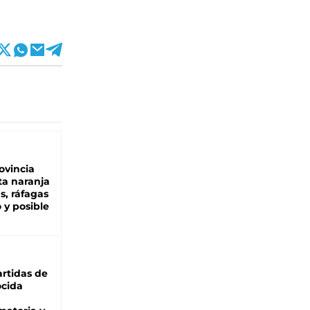
ovincia
ta naranja
as, ráfagas
 y posible
rtidas de
cida