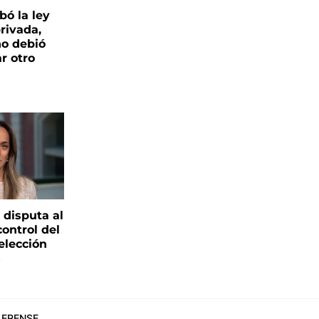
bó la ley
rivada,
no debió
r otro
 disputa al
control del
elección
s
ERENSE