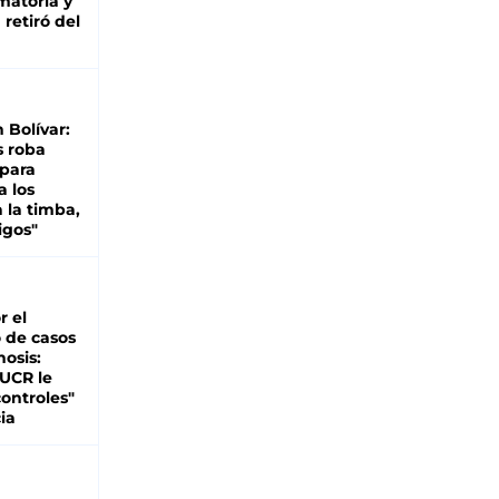
matoria y
retiró del
n Bolívar:
s roba
 para
a los
 la timba,
igos"
r el
 de casos
nosis:
 UCR le
ontroles"
ia