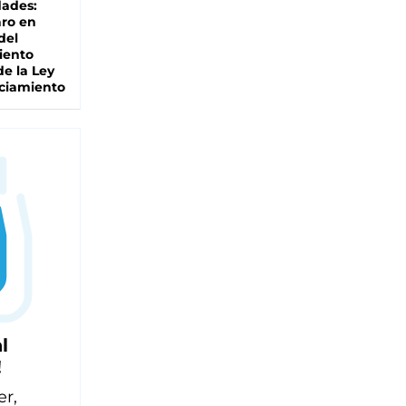
dades:
ro en
del
iento
de la Ley
ciamiento
l
!
er,