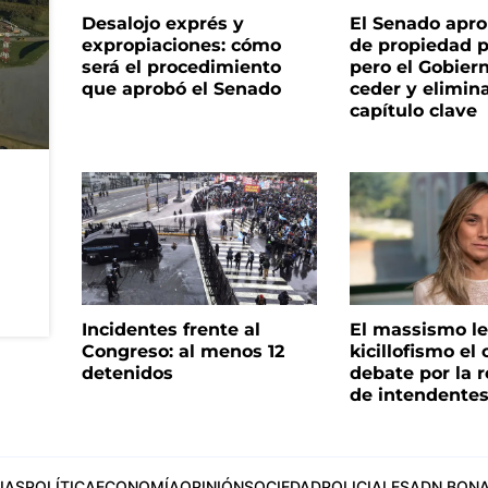
Desalojo exprés y
El Senado apro
expropiaciones: cómo
de propiedad p
será el procedimiento
pero el Gobier
que aprobó el Senado
ceder y elimina
capítulo clave
Incidentes frente al
El massismo le
Congreso: al menos 12
kicillofismo el 
detenidos
debate por la r
de intendente
IAS
POLÍTICA
ECONOMÍA
OPINIÓN
SOCIEDAD
POLICIALES
ADN BONA