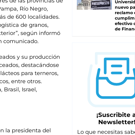
es de las provincias de
Universi
nuevo pa
 Pampa, Río Negro,
reclamo 
ás de 600 localidades.
cumplim
efectivo 
ogística de granos,
de Finan
terior”, según informó
 un comunicado.
eados y su producción
anceados, destacándose
lácteos para terneros,
os, entre otros.
Brasil, Israel,
¡Suscribite a
Newsletter
 la presidenta del
Lo que necesitas sab