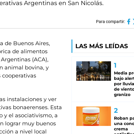
perativas Argentinas en San Nicolás.
Para compartir:
ia de Buenos Aires,
LAS MÁS LEÍDAS
brica de alimentos
 Argentinas (ACA),
n animal bovina, y
Media pr
s cooperativas
bajo aler
por lluvi
de viento
granizo
s instalaciones y ver
tivas bonaerenses. Esta
 y el asociativismo, a
Roban pa
den lograr muy buenos
una cono
crema
ción a nivel local