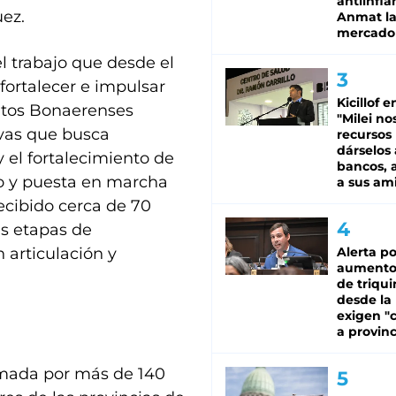
antiinfla
uez.
Anmat la 
mercado
el trabajo que desde el
fortalecer e impulsar
Kicillof e
entos Bonaerenses
"Milei no
ivas que busca
recursos
dárselos 
 el fortalecimiento de
bancos, a
o y puesta en marcha
a sus am
ecibido cerca de 70
as etapas de
 articulación y
Alerta po
aumento
de triqui
desde la
exigen "c
a provinc
rmada por más de 140