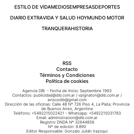
ESTILO DE VIDA
MEDIOS
EMPRESAS
DEPORTES
DIARIO EXTRA
VIDA Y SALUD HOY
MUNDO MOTOR
TRANQUERA
HISTORIA
RSS
Contacto
Términos y Condiciones
Política de cookies
Agencia DIB - Fecha de Inicio: Septiembre 1993
Contactos:
publicidad@dib.com.ar
/
vpignaton@dib.com.ar
/
avisosdib@gmail.com
Dirección de las oficinas: Calle 48 Nº 726 Piso 4, La Plata; Provincia
de Buenos Aires, Argentina
Teléfono: +5492215022421 - Whatsapp: +5492215031783
Email:
administracion@dib.com.ar
Registro DNDA Nº 32644856
Nº de edición: 9.890
Editor Responsable: Gonzalo Julián Irazoqui