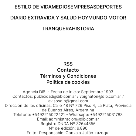
ESTILO DE VIDA
MEDIOS
EMPRESAS
DEPORTES
DIARIO EXTRA
VIDA Y SALUD HOY
MUNDO MOTOR
TRANQUERA
HISTORIA
RSS
Contacto
Términos y Condiciones
Política de cookies
Agencia DIB - Fecha de Inicio: Septiembre 1993
Contactos:
publicidad@dib.com.ar
/
vpignaton@dib.com.ar
/
avisosdib@gmail.com
Dirección de las oficinas: Calle 48 Nº 726 Piso 4, La Plata; Provincia
de Buenos Aires, Argentina
Teléfono: +5492215022421 - Whatsapp: +5492215031783
Email:
administracion@dib.com.ar
Registro DNDA Nº 32644856
Nº de edición: 9.890
Editor Responsable: Gonzalo Julián Irazoqui