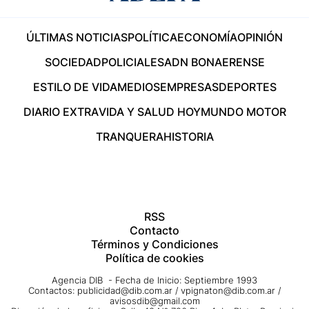
ÚLTIMAS NOTICIAS
POLÍTICA
ECONOMÍA
OPINIÓN
SOCIEDAD
POLICIALES
ADN BONAERENSE
ESTILO DE VIDA
MEDIOS
EMPRESAS
DEPORTES
DIARIO EXTRA
VIDA Y SALUD HOY
MUNDO MOTOR
TRANQUERA
HISTORIA
RSS
Contacto
Términos y Condiciones
Política de cookies
Agencia DIB - Fecha de Inicio: Septiembre 1993
Contactos:
publicidad@dib.com.ar
/
vpignaton@dib.com.ar
/
avisosdib@gmail.com