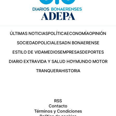
ÚLTIMAS NOTICIAS
POLÍTICA
ECONOMÍA
OPINIÓN
SOCIEDAD
POLICIALES
ADN BONAERENSE
ESTILO DE VIDA
MEDIOS
EMPRESAS
DEPORTES
DIARIO EXTRA
VIDA Y SALUD HOY
MUNDO MOTOR
TRANQUERA
HISTORIA
RSS
Contacto
Términos y Condiciones