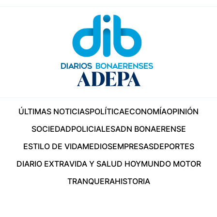
ÚLTIMAS NOTICIAS
POLÍTICA
ECONOMÍA
OPINIÓN
SOCIEDAD
POLICIALES
ADN BONAERENSE
ESTILO DE VIDA
MEDIOS
EMPRESAS
DEPORTES
DIARIO EXTRA
VIDA Y SALUD HOY
MUNDO MOTOR
TRANQUERA
HISTORIA