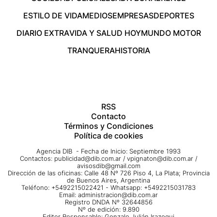
ESTILO DE VIDA
MEDIOS
EMPRESAS
DEPORTES
DIARIO EXTRA
VIDA Y SALUD HOY
MUNDO MOTOR
TRANQUERA
HISTORIA
RSS
Contacto
Términos y Condiciones
Política de cookies
Agencia DIB - Fecha de Inicio: Septiembre 1993
Contactos:
publicidad@dib.com.ar
/
vpignaton@dib.com.ar
/
avisosdib@gmail.com
Dirección de las oficinas: Calle 48 Nº 726 Piso 4, La Plata; Provincia
de Buenos Aires, Argentina
Teléfono: +5492215022421 - Whatsapp: +5492215031783
Email:
administracion@dib.com.ar
Registro DNDA Nº 32644856
Nº de edición: 9.890
Editor Responsable: Gonzalo Julián Irazoqui