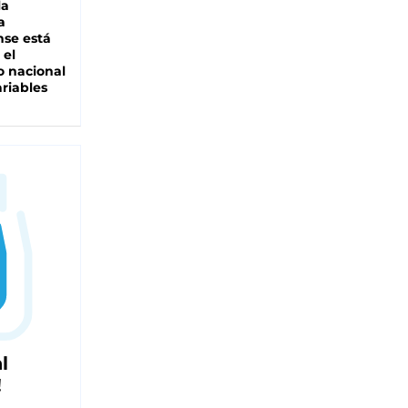
la
a
se está
 el
 nacional
riables
l
!