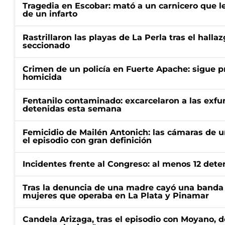
Tragedia en Escobar: mató a un carnicero que l
de un infarto
Rastrillaron las playas de La Perla tras el halla
seccionado
Crimen de un policía en Fuerte Apache: sigue p
homicida
Fentanilo contaminado: excarcelaron a las exf
detenidas esta semana
Femicidio de Mailén Antonich: las cámaras de u
el episodio con gran definición
Incidentes frente al Congreso: al menos 12 dete
Tras la denuncia de una madre cayó una banda 
mujeres que operaba en La Plata y Pinamar
Candela Arizaga, tras el episodio con Moyano, d