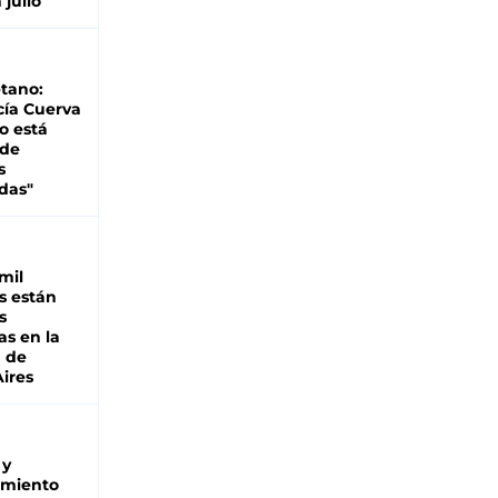
 julio
tano:
cía Cuerva
o está
 de
s
das"
mil
s están
s
as en la
a de
ires
 y
miento