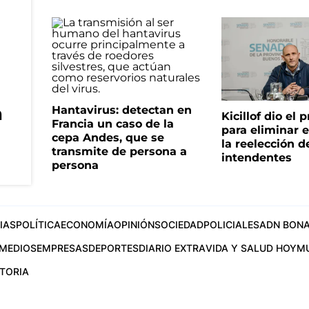
n
Hantavirus: detectan en
Kicillof dio el
Francia un caso de la
para eliminar e
cepa Andes, que se
la reelección d
transmite de persona a
intendentes
persona
IAS
POLÍTICA
ECONOMÍA
OPINIÓN
SOCIEDAD
POLICIALES
ADN BONA
MEDIOS
EMPRESAS
DEPORTES
DIARIO EXTRA
VIDA Y SALUD HOY
M
STORIA