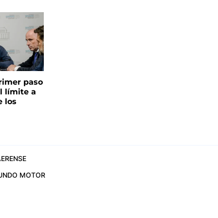
 primer paso
l límite a
e los
ERENSE
UNDO MOTOR