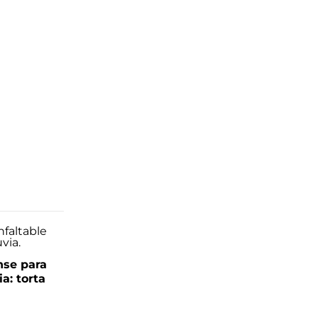
se para
ia: torta