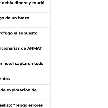
e debía dinero y murió
zgo de un brazo
rófugo el supuesto
uncionarias de ANMAT
n hotel captaron todo
nidos
de explotación de
eslizó: "Tengo errores