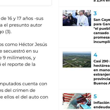
a 2,9% en
de 16 y 17 años -sus
San Caye
para Gar
ía el presunto autor
"el puebl
o (3).
cansado
promesa
incumpli
dos como Héctor Jesús
 le secuestró en su
 9 milímetros, y
Casi 290 
ó el reporte de la
hectárea
en mano
extranjer
provinci
 imputados cuenta con
Buenos A
es del crimen de
 ellos el del auto con
Inflación
endeuda