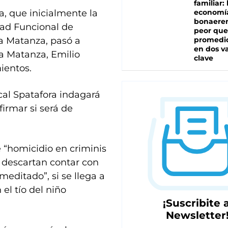
familiar: 
, que inicialmente la
economí
bonaeren
dad Funcional de
peor que
La Matanza, pasó a
promedio
en dos va
a Matanza, Emilio
clave
ientos.
scal Spatafora indagará
irmar si será de
 “homicidio en criminis
o descartan contar con
editado”, si se llega a
el tío del niño
¡Suscribite a
Newsletter