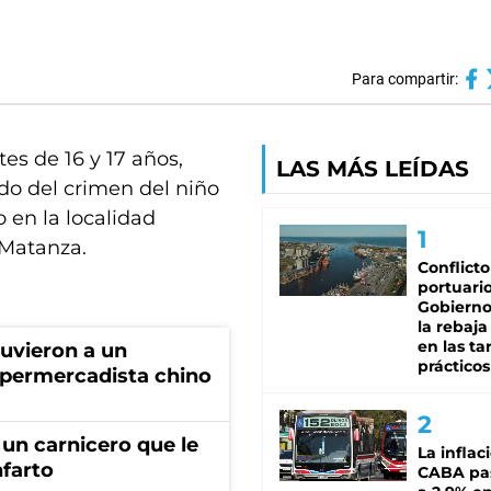
Para compartir:
es de 16 y 17 años,
LAS MÁS LEÍDAS
do del crimen del niño
 en la localidad
 Matanza.
Conflicto
portuario
Gobierno 
la rebaja
en las tar
tuvieron a un
prácticos
permercadista chino
un carnicero que le
La inflac
nfarto
CABA pas