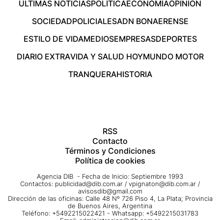
ÚLTIMAS NOTICIAS
POLÍTICA
ECONOMÍA
OPINIÓN
SOCIEDAD
POLICIALES
ADN BONAERENSE
ESTILO DE VIDA
MEDIOS
EMPRESAS
DEPORTES
DIARIO EXTRA
VIDA Y SALUD HOY
MUNDO MOTOR
TRANQUERA
HISTORIA
RSS
Contacto
Términos y Condiciones
Política de cookies
Agencia DIB - Fecha de Inicio: Septiembre 1993
Contactos:
publicidad@dib.com.ar
/
vpignaton@dib.com.ar
/
avisosdib@gmail.com
Dirección de las oficinas: Calle 48 Nº 726 Piso 4, La Plata; Provincia
de Buenos Aires, Argentina
Teléfono: +5492215022421 - Whatsapp: +5492215031783