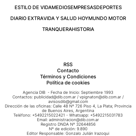
ESTILO DE VIDA
MEDIOS
EMPRESAS
DEPORTES
DIARIO EXTRA
VIDA Y SALUD HOY
MUNDO MOTOR
TRANQUERA
HISTORIA
RSS
Contacto
Términos y Condiciones
Política de cookies
Agencia DIB - Fecha de Inicio: Septiembre 1993
Contactos:
publicidad@dib.com.ar
/
vpignaton@dib.com.ar
/
avisosdib@gmail.com
Dirección de las oficinas: Calle 48 Nº 726 Piso 4, La Plata; Provincia
de Buenos Aires, Argentina
Teléfono: +5492215022421 - Whatsapp: +5492215031783
Email:
administracion@dib.com.ar
Registro DNDA Nº 32644856
Nº de edición: 9.890
Editor Responsable: Gonzalo Julián Irazoqui