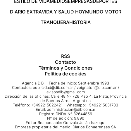
ESTILO DE VIDA
MEDIOS
EMPRESAS
DEPORTES
DIARIO EXTRA
VIDA Y SALUD HOY
MUNDO MOTOR
TRANQUERA
HISTORIA
RSS
Contacto
Términos y Condiciones
Política de cookies
Agencia DIB - Fecha de Inicio: Septiembre 1993
Contactos:
publicidad@dib.com.ar
/
vpignaton@dib.com.ar
/
avisosdib@gmail.com
Dirección de las oficinas: Calle 48 Nº 726 Piso 4, La Plata; Provincia
de Buenos Aires, Argentina
Teléfono: +5492215022421 - Whatsapp: +5492215031783
Email:
administracion@dib.com.ar
Registro DNDA Nº 32644856
Nº de edición: 9.890
Editor Responsable: Gonzalo Julián Irazoqui
Empresa propietaria del medio: Diarios Bonaerenses SA