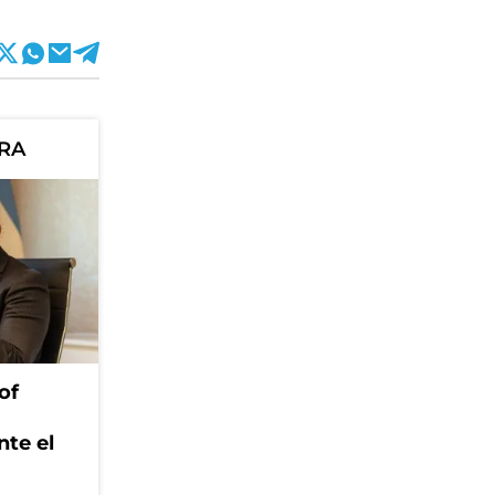
ORA
of
nte el