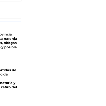
ovincia
ta naranja
as, ráfagas
 y posible
rtidas de
cida
matoria y
retiró del