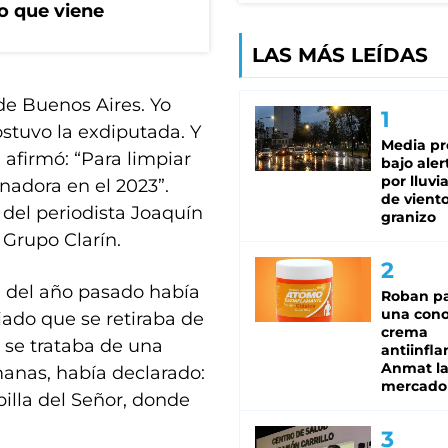
o que viene
LAS MÁS LEÍDAS
 de Buenos Aires. Yo
ostuvo la exdiputada. Y
Media pr
 afirmó: “Para limpiar
bajo aler
por lluvi
nadora en el 2023”.
de viento
 del periodista Joaquín
granizo
 Grupo Clarín.
in del año pasado había
Roban pa
una cono
ado que se retiraba de
crema
 se trataba de una
antiinfla
Anmat la 
anas, había declarado:
mercado
illa del Señor, donde