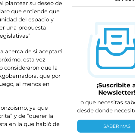
al plantear su deseo de
claro que entiende que
unidad del espacio y
acer una propuesta
gislativas”.
a acerca de si aceptará
próximo, esta vez
o consideraron que la
 exgobernadora, que por
 juego, al menos en
¡Suscribite a
Newsletter
Lo que necesitas sab
 monzoismo, ya que
desde donde necesit
rita” y de “querer la
sta en la que habló de
SABER MÁS