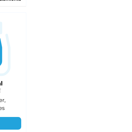
l
!
er,
es