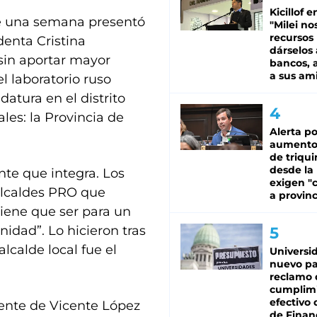
Kicillof e
ace una semana presentó
"Milei no
recursos
denta Cristina
dárselos 
sin aportar mayor
bancos, a
a sus am
l laboratorio ruso
atura en el distrito
les: la Provincia de
Alerta po
aumento
de triqui
desde la
ente que integra. Los
exigen "c
alcaldes PRO que
a provinc
tiene que ser para un
nidad”. Lo hicieron tras
lcalde local fue el
Universi
nuevo pa
reclamo 
cumplim
efectivo 
dente de Vicente López
de Finan