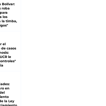
n Bolívar:
s roba
 para
a los
 la timba,
igos"
r el
 de casos
nosis:
 UCR le
ontroles"
ia
dades:
ro en
del
iento
de la Ley
ciamiento