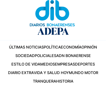
ÚLTIMAS NOTICIAS
POLÍTICA
ECONOMÍA
OPINIÓN
SOCIEDAD
POLICIALES
ADN BONAERENSE
ESTILO DE VIDA
MEDIOS
EMPRESAS
DEPORTES
DIARIO EXTRA
VIDA Y SALUD HOY
MUNDO MOTOR
TRANQUERA
HISTORIA