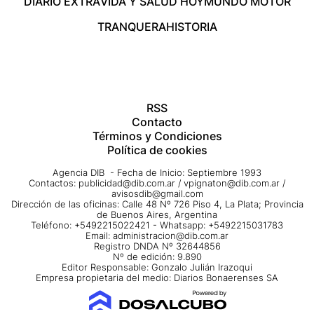
DIARIO EXTRA
VIDA Y SALUD HOY
MUNDO MOTOR
TRANQUERA
HISTORIA
RSS
Contacto
Términos y Condiciones
Política de cookies
Agencia DIB - Fecha de Inicio: Septiembre 1993
Contactos:
publicidad@dib.com.ar
/
vpignaton@dib.com.ar
/
avisosdib@gmail.com
Dirección de las oficinas: Calle 48 Nº 726 Piso 4, La Plata; Provincia
de Buenos Aires, Argentina
Teléfono: +5492215022421 - Whatsapp: +5492215031783
Email:
administracion@dib.com.ar
Registro DNDA Nº 32644856
Nº de edición: 9.890
Editor Responsable: Gonzalo Julián Irazoqui
Empresa propietaria del medio: Diarios Bonaerenses SA