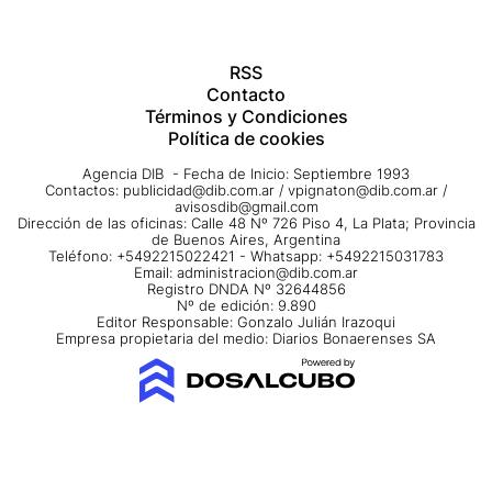
RSS
Contacto
Términos y Condiciones
Política de cookies
Agencia DIB - Fecha de Inicio: Septiembre 1993
Contactos:
publicidad@dib.com.ar
/
vpignaton@dib.com.ar
/
avisosdib@gmail.com
Dirección de las oficinas: Calle 48 Nº 726 Piso 4, La Plata; Provincia
de Buenos Aires, Argentina
Teléfono: +5492215022421 - Whatsapp: +5492215031783
Email:
administracion@dib.com.ar
Registro DNDA Nº 32644856
Nº de edición: 9.890
Editor Responsable: Gonzalo Julián Irazoqui
Empresa propietaria del medio: Diarios Bonaerenses SA