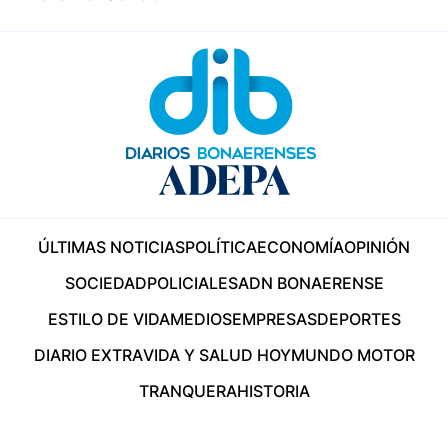
ÚLTIMAS NOTICIAS
POLÍTICA
ECONOMÍA
OPINIÓN
SOCIEDAD
POLICIALES
ADN BONAERENSE
ESTILO DE VIDA
MEDIOS
EMPRESAS
DEPORTES
DIARIO EXTRA
VIDA Y SALUD HOY
MUNDO MOTOR
TRANQUERA
HISTORIA